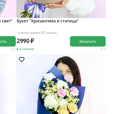
 свет"
Букет "Хризантема и статица"
мало оценок
182 заказа
2990
зать
Заказать
2 ч
в наличии
2 ч