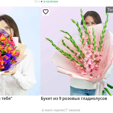
2 ч
в наличии
То
 тебя"
Букет из 9 розовых гладиолусов
мало оценок
17 заказов