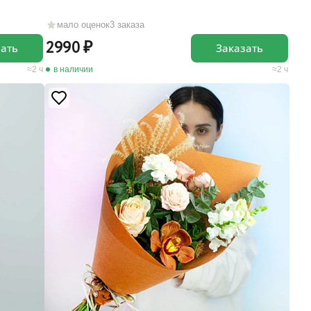
мало оценок
3 заказа
2990
зать
Заказать
2 ч
в наличии
2 ч