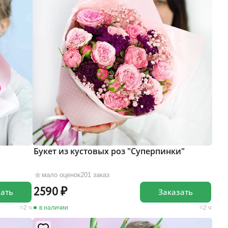
Букет из кустовых роз "Суперпинки"
мало оценок
201 заказ
2590
зать
Заказать
2 ч
в наличии
2 ч