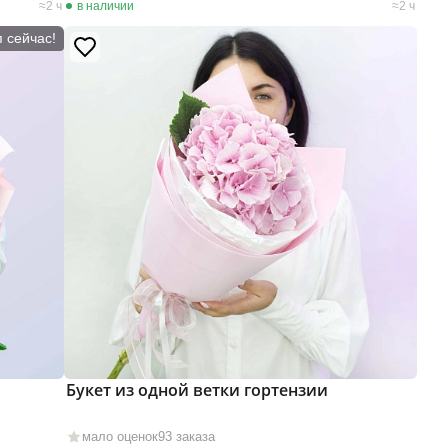
2 ч
в наличии
2 ч
п сейчас!
Букет из одной ветки гортензии
мало оценок
93 заказа