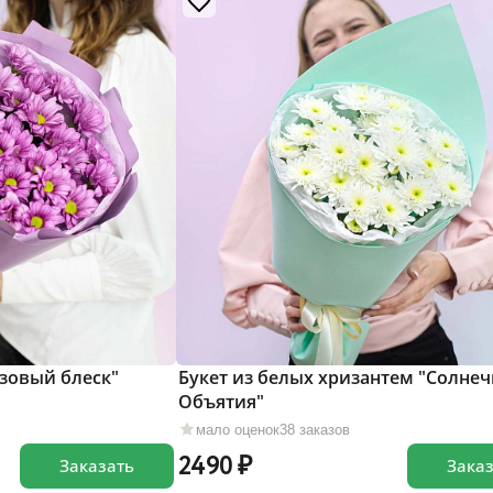
озовый блеск"
Букет из белых хризантем "Солне
Объятия"
мало оценок
38 заказов
2490
Заказать
Зака