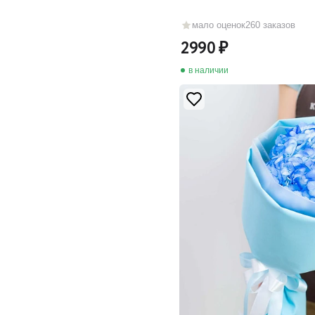
мало оценок
260 заказов
2990
в наличии