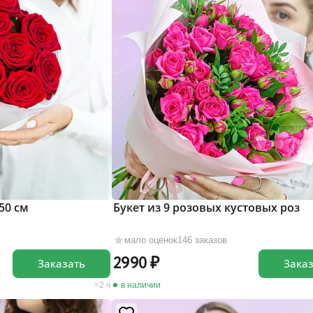
50 см
Букет из 9 розовых кустовых роз
мало оценок
146 заказов
2990
Заказать
Зака
2 ч
в наличии