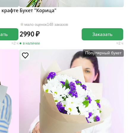
в крафте
Букет "Корица"
мало оценок
148 заказов
2990
зать
Заказать
2 ч
в наличии
2 ч
Популярный букет