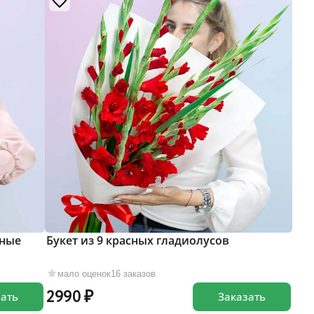
чные
Букет из 9 красных гладиолусов
мало оценок
16 заказов
2990
зать
Заказать