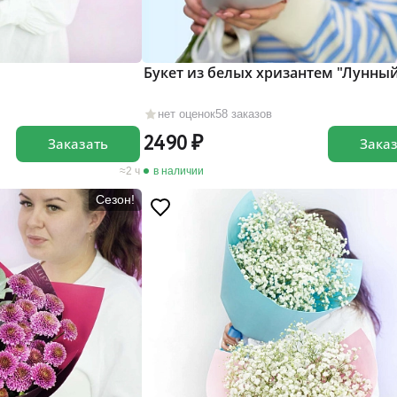
Букет из белых хризантем "Лунный
нет оценок
58 заказов
2490
Заказать
Зака
2 ч
в наличии
Сезон!