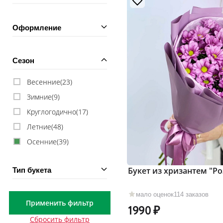
Оформление
Сезон
Весенние(
23
)
Зимние(
9
)
Круглогодично(
17
)
Летние(
48
)
Осенние(
39
)
Букет из хризантем "Р
Тип букета
мало оценок
114 заказов
Применить фильтр
1990
Сбросить фильтр