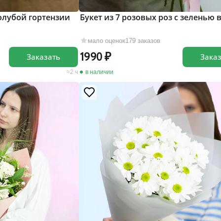
голубой гортензии
Букет из 7 розовых роз c зеленью 
мало оценок
179 заказов
1990
Заказать
Зака
2 ч
в наличии