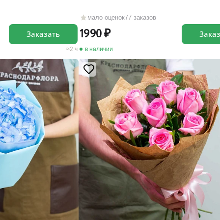
мало оценок
77 заказов
1990
Заказать
Зака
2 ч
в наличии