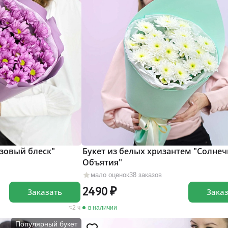
озовый блеск"
Букет из белых хризантем "Солне
Объятия"
мало оценок
38 заказов
2490
Заказать
Зака
2 ч
в наличии
Популярный букет