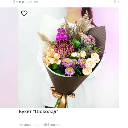
2 ч
в наличии
2 ч
Букет "Шоколад"
мало оценок
54 заказа