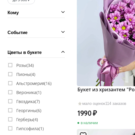
до 3 000 ₽
Кому
Событие
Цветы в букете
Розы(
34
)
Пионы(
4
)
Альстромерия(
16
)
Букет из хризантем "Р
Вероника(
1
)
Гвоздика(
7
)
мало оценок
114 заказов
Георгины(
6
)
1990
Герберы(
4
)
в наличии
Гипсофила(
1
)