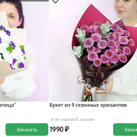
атица"
Букет из 9 сезонных хризантем
нет оценок
16 заказов
1990
Заказать
Зака