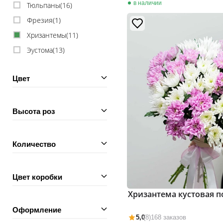
в наличии
Тюльпаны(
16
)
Фрезия(
1
)
Хризантемы(
11
)
Эустома(
13
)
Цвет
Высота роз
Количество
Цвет коробки
Хризантема кустовая 
Оформление
5,0
(8)
168 заказов