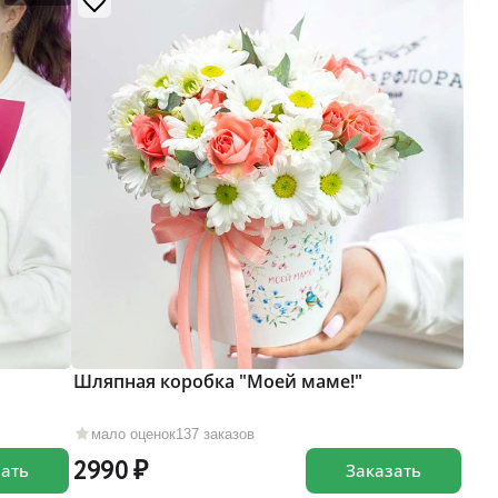
Шляпная коробка "Моей маме!"
мало оценок
137 заказов
2990
зать
Заказать