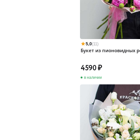
5,0
(11)
Букет из пионовидных р
4590
в наличии