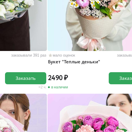
заказывали 391 раз
мало оценок
заказыв
Букет "Теплые деньки"
2490
Заказать
Заказ
2 ч.
в наличии