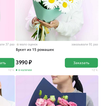
али 37 раз
мало оценок
заказывали 91 раз
Букет из 15 ромашек
3990
ать
Заказать
2 ч.
в наличии
2 ч.