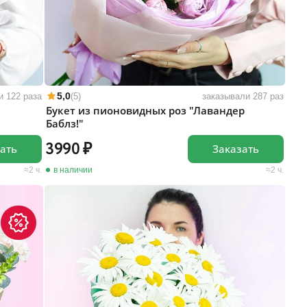
5,0
и 122 раза
(5)
заказывали 287 раз
Букет из пионовидных роз "Лавандер
Баблз!"
3990
ать
Заказать
2 ч.
в наличии
2 ч.