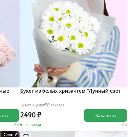
чные
Букет из белых хризантем "Лунный свет"
нет оценок
58 заказов
2490
зать
Заказать
2 ч
в наличии
2 ч
Сезон!