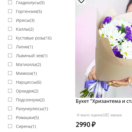
Гладиолусы(
5
)
Гортензия(
5
)
Ирисы(
3
)
Каллы(
2
)
Кустовые розы(
16
)
Лилии(
1
)
Львиный зев(
1
)
Матиолла(
2
)
Мимоза(
1
)
Нарциссы(
6
)
Орхидея(
2
)
Подсолнухи(
2
)
Букет "Хризантема и ст
Ранункулюсы(
1
)
мало оценок
182 заказа
Ромашки(
5
)
2990
Сирень(
1
)