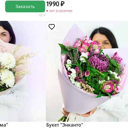
1990
Заказать
нет в наличии
2 ч
ема"
Букет "Энканто"