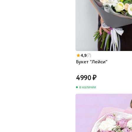
4,9
(7)
Букет "Лейси"
4990
в наличии