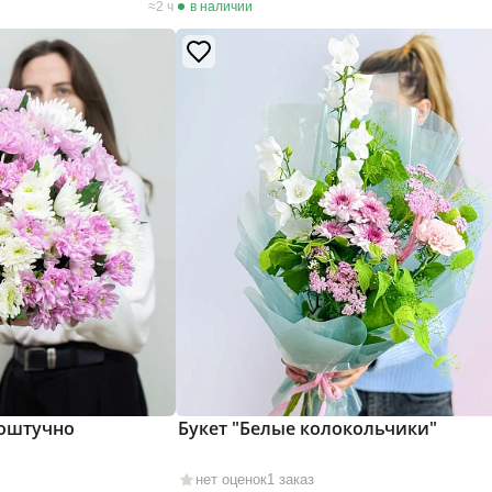
2 ч
в наличии
поштучно
Букет "Белые колокольчики"
нет оценок
1 заказ