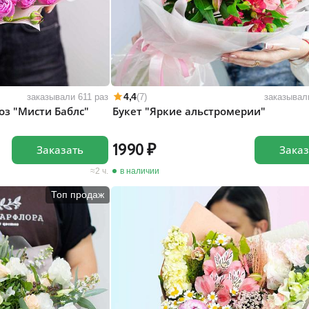
4,4
заказывали 611 раз
(7)
заказывал
оз "Мисти Баблс"
Букет "Яркие альстромерии"
1990
Заказать
Заказ
2 ч.
в наличии
Топ продаж