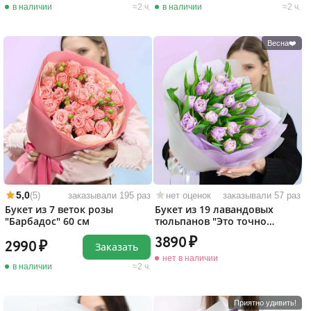
в наличии
2 ч.
в наличии
2 ч.
Весна❤️
5,0
(5)
заказывали 195 раз
нет оценок
заказывали 57 раз
Букет из 7 веток розы
Букет из 19 лавандовых
"Барбадос" 60 см
тюльпанов "Это точно
любовь!"
3890
2990
Заказать
нет в наличии
в наличии
2 ч.
Приятно удивить!