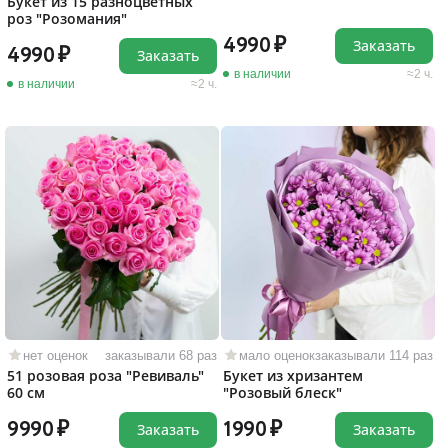
Букет из 15 разноцветных
роз "Розомания"
4990
Заказать
4990
Заказать
в наличии
2 ч.
в наличии
2 ч.
нет оценок
заказывали 68 раз
мало оценок
заказывали 114 раз
51 розовая роза "Ревиваль"
Букет из хризантем
60 см
"Розовый блеск"
9990
1990
Заказать
Заказать