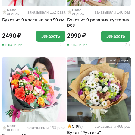
мало
мало
заказывали 152 раза
заказывали 146 раз
оценок
оценок
Букет из 9 красных роз 50 см
Букет из 9 розовых кустовых
роз
2490
2990
Заказать
Заказать
в наличии
2 ч.
в наличии
2 ч.
Топ-1 продаж
мало
5,0
(9)
заказывали 468 раз
заказывали 133 раза
оценок
Букет "Рустика"