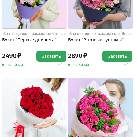
нет оценок
заказывали 51 раз
мало оценок
заказывали 46 раз
Букет "Первые дни лета"
Букет "Розовые эустомы"
2490
2890
Заказать
Заказать
в наличии
2 ч.
в наличии
2 ч.