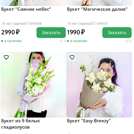
Букет "Сияние небес"
Букет "Магическая далия"
нет оценок
нет оценок
5 заказов
22 заказа
2990
1990
Заказать
Заказать
в наличии
2 ч
в наличии
2 ч
Букет из 9 белых
Букет "Easy Breezy"
гладиолусов