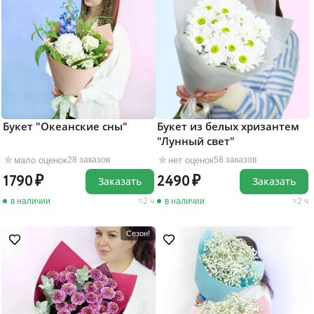
Букет "Океанские сны"
Букет из белых хризантем
"Лунный свет"
мало оценок
нет оценок
28 заказов
58 заказов
1790
2490
Заказать
Заказать
в наличии
2 ч
в наличии
2 ч
Сезон!