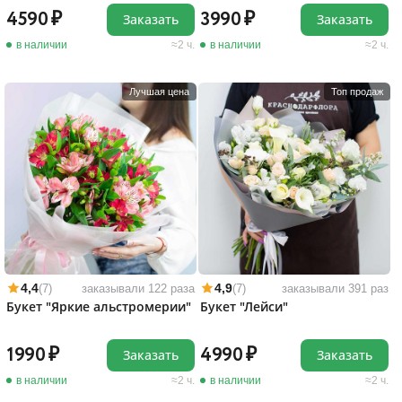
4590
3990
Заказать
Заказать
в наличии
2 ч.
в наличии
2 ч.
Лучшая цена
Топ продаж
4,4
4,9
(7)
заказывали 122 раза
(7)
заказывали 391 раз
Букет "Яркие альстромерии"
Букет "Лейси"
1990
4990
Заказать
Заказать
в наличии
2 ч.
в наличии
2 ч.