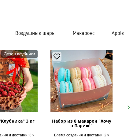
Воздушные шары
Макаронс
Apple
Сезон клубники
Next
"Клубника" 3 кг
Набор из 8 макарон "Хочу
в Париж!"
ния и доставки: 3 ч
Время создания и доставки: 2 ч
Врем