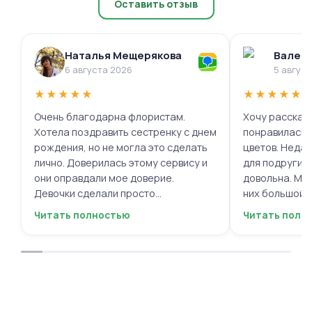
Оставить отзыв
Наталья Мещерякова
Валери
6 августа 2026
5 авгус
★
★
★
★
★
★
★
★
★
★
Очень благодарна флористам.
Хочу рассказа
Хотела поздравить сестренку с днем
понравилась 
рождения, но не могла это сделать
цветов. Недав
лично. Доверилась этому сервису и
для подруги, 
они оправдали мое доверие.
довольна. Мне
Девочки сделали просто
них большой в
фантастическую цветочную
композиций, 
Читать полностью
Читать полн
композицию, очень нежную и
по своему вку
гармоничную, прислали мне фото
отметить, что
для согласования. Все заботливо
быстрой. Цвет
упаковали и доставили. Очень
срок, что гов
довольна результатом😍
организации р
букеты были у