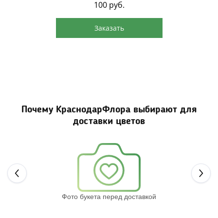
100
руб.
Заказать
Почему КраснодарФлора выбирают для
доставки цветов
Next
Фото букета перед доставкой
Св