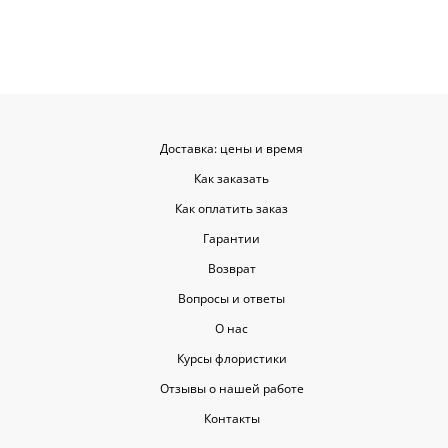
довольна результатом😍
организации р
букеты были у
цветы приеха
красивыми
Доставка: цены и время
Как заказать
Как оплатить заказ
Гарантии
Возврат
Вопросы и ответы
О нас
Курсы флористики
Отзывы о нашей работе
Контакты