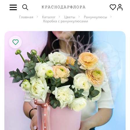
Главная
Каталог
Цветы
Ранункулюсы
Коробка с ранункулюсами