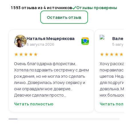
1 593 отзыва из 4 источников
Отзывы проверены
Оставить отзыв
Наталья Мещерякова
Валери
6 августа 2026
5 авгус
★
★
★
★
★
★
★
★
★
★
Очень благодарна флористам.
Хочу рассказа
Хотела поздравить сестренку с днем
понравилась 
рождения, но не могла это сделать
цветов. Недав
лично. Доверилась этому сервису и
для подруги, 
они оправдали мое доверие.
довольна. Мне
Девочки сделали просто
них большой в
фантастическую цветочную
композиций, 
Читать полностью
Читать полн
композицию, очень нежную и
по своему вку
гармоничную, прислали мне фото
отметить, что
для согласования. Все заботливо
быстрой. Цвет
упаковали и доставили. Очень
срок, что гов