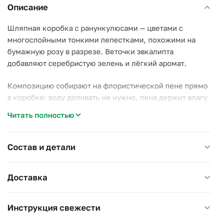
Описание
Шляпная коробка с ранункулюсами — цветами с
многослойными тонкими лепестками, похожими на
бумажную розу в разрезе. Веточки эвкалипта
добавляют серебристую зелень и лёгкий аромат.
Композицию собирают на флористической пене прямо
в коробке: воду доливать не нужно, пена держит влагу
несколько дней сама. Ранункулюсы раскрываются
Читать полностью
постепенно, слой за слоем, поэтому композиция
меняется день ото дня.
Состав и детали
Почему стоит выбрать эту коробку:
–
ранункулюс
— редкий гость на рынке, у него в разы
Доставка
больше лепестков, чем у розы или пиона;
–
шляпная коробка
не требует вазы и не проливается —
можно сразу поставить на стол или в машину;
Инструкция свежести
–
эвкалипт
держит запах несколько дней даже после