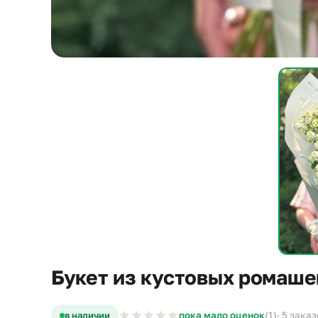
Букет из кустовых ромаше
в наличии
пока мало оценок
(1)
· 5 зака