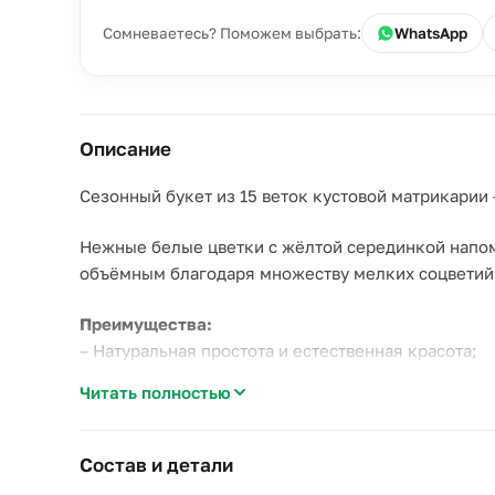
Сомневаетесь? Поможем выбрать:
WhatsApp
Описание
Сезонный букет из 15 веток кустовой матрикарии —
Нежные белые цветки с жёлтой серединкой напо
объёмным благодаря множеству мелких соцветий
Преимущества:
– Натуральная простота и естественная красота;
– Объёмный и лёгкий по визуальному восприятию
Читать полностью
– Отличное соотношение цены и эффектности.
Особенности:
Состав и детали
– Имеет лёгкий травянистый аромат;