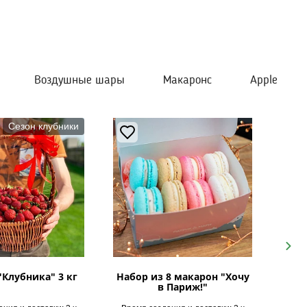
Воздушные шары
Макаронс
Apple
Сезон клубники
Next
"Клубника" 3 кг
Набор из 8 макарон "Хочу
в Париж!"