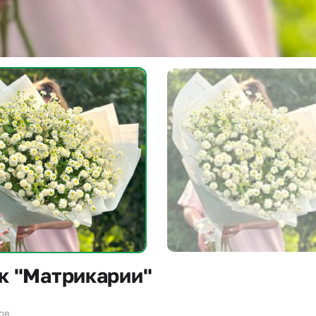
к "Матрикарии"
зов