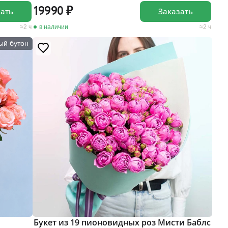
19990
зать
Заказать
2 ч
в наличии
2 ч
ый бутон
Букет из 19 пионовидных роз Мисти Баблс