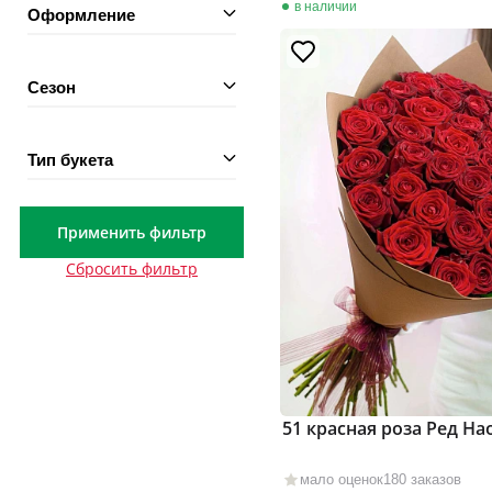
в наличии
Оформление
Сезон
Тип букета
Применить фильтр
Сбросить фильтр
51 красная роза Ред На
мало оценок
180 заказов