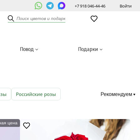
+7 918 046-44-46
Войти
Повод
Подарки
озы
Российские розы
Рекомендуем
ная цена