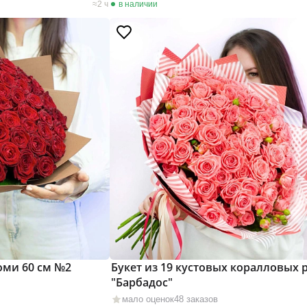
2 ч
в наличии
оми 60 см №2
Букет из 19 кустовых коралловых 
"Барбадос"
мало оценок
48 заказов