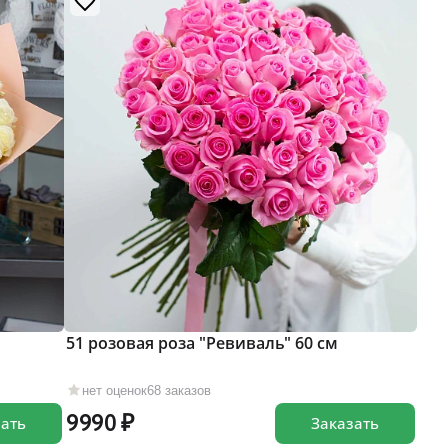
51 розовая роза "Ревиваль" 60 см
нет оценок
68 заказов
9990
зать
Заказать