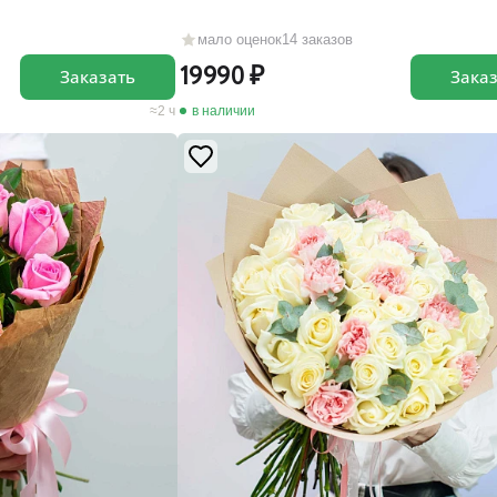
мало оценок
14 заказов
19990
Заказать
Зака
2 ч
в наличии