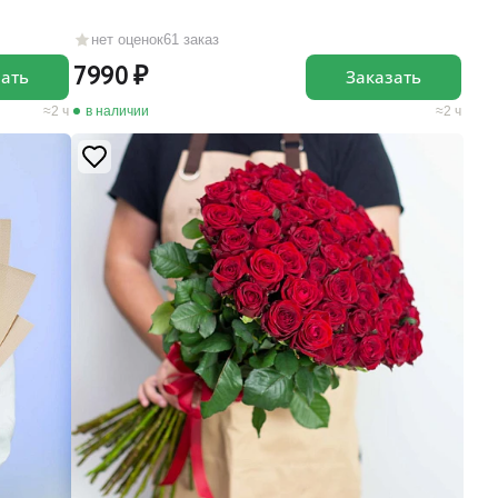
нет оценок
61 заказ
7990
зать
Заказать
2 ч
в наличии
2 ч