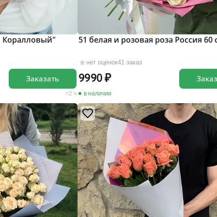
 и Коралловый"
51 белая и розовая роза Россия 60 
нет оценок
41 заказ
9990
Заказать
Зака
2 ч
в наличии