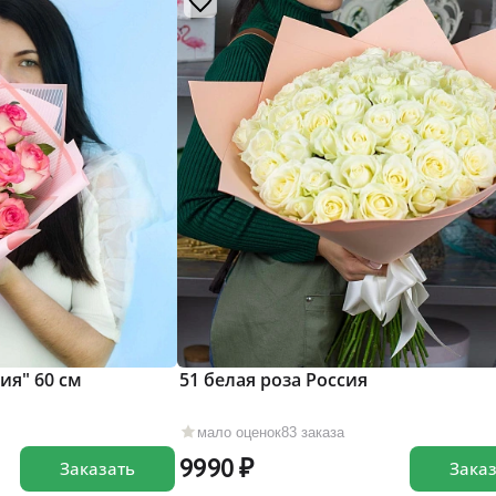
ия" 60 см
51 белая роза Россия
мало оценок
83 заказа
9990
Заказать
Зака