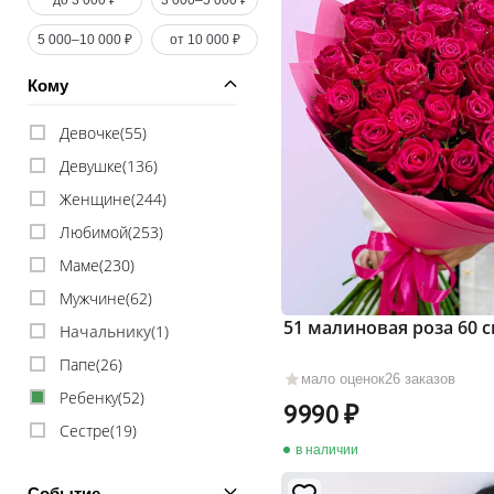
до 3 000 ₽
3 000–5 000 ₽
5 000–10 000 ₽
от 10 000 ₽
Кому
Девочке(
55
)
Девушке(
136
)
Женщине(
244
)
Любимой(
253
)
Маме(
230
)
Мужчине(
62
)
51 малиновая роза 60 
Начальнику(
1
)
Папе(
26
)
мало оценок
26 заказов
Ребенку(
52
)
9990
Сестре(
19
)
в наличии
Событие