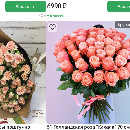
6990
Заказать
Зака
2 ч
в наличии
Крупн
зы поштучно
51 Голландская роза "Кахала" 70 см