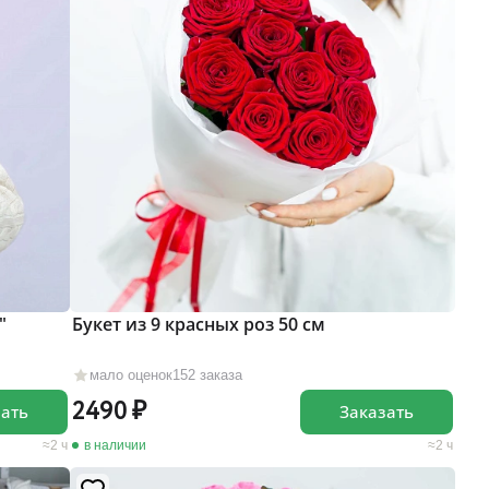
"
Букет из 9 красных роз 50 см
мало оценок
152 заказа
2490
зать
Заказать
2 ч
в наличии
2 ч