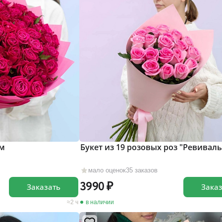
см
Букет из 19 розовых роз "Ревиваль
мало оценок
35 заказов
3990
Заказать
Зака
2 ч
в наличии