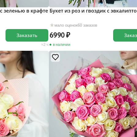
 c зеленью в крафте
Букет из роз и гвоздик с эвкалипт
мало оценок
60 заказов
6990
Заказать
Зака
2 ч
в наличии