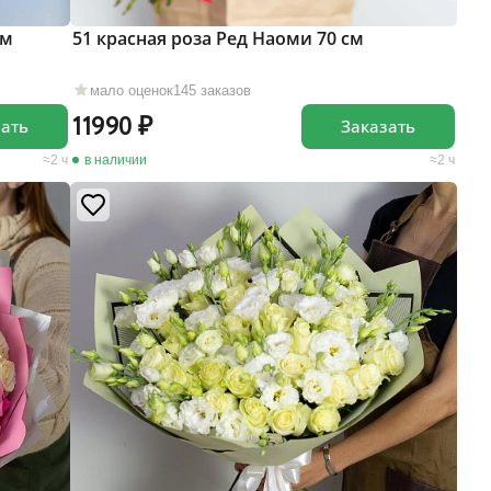
ом
51 красная роза Ред Наоми 70 см
мало оценок
145 заказов
11990
зать
Заказать
2 ч
в наличии
2 ч