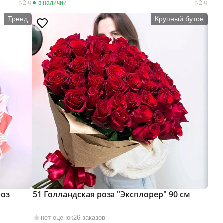
2 ч
в наличии
2 ч
Тренд
Крупный бутон
роз
51 Голландская роза "Эксплорер" 90 см
нет оценок
26 заказов