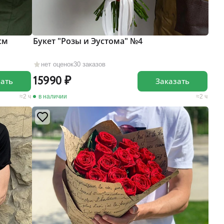
см
Букет "Розы и Эустома" №4
нет оценок
30 заказов
15990
зать
Заказать
2 ч
в наличии
2 ч