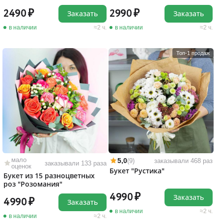
2490
2990
Заказать
Заказать
в наличии
2 ч.
в наличии
2 ч.
Топ-1 продаж
мало
5,0
(9)
заказывали 468 раз
заказывали 133 раза
оценок
Букет "Рустика"
Букет из 15 разноцветных
роз "Розомания"
4990
Заказать
4990
Заказать
в наличии
2 ч.
в наличии
2 ч.