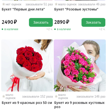
нет оценок
заказывали 51 раз
мало оценок
заказывали 46 раз
Букет "Первые дни лета"
Букет "Розовые эустомы"
2490
2890
Заказать
Заказать
в наличии
2 ч.
в наличии
2 ч.
мало
мало
заказывали 152 раза
заказывали 146 раз
оценок
оценок
Букет из 9 красных роз 50 см
Букет из 9 розовых кустовых
роз