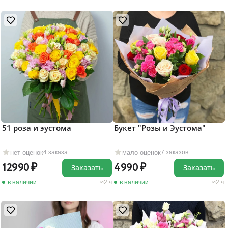
51 роза и эустома
Букет "Розы и Эустома"
нет оценок
мало оценок
4 заказа
7 заказов
12990
4990
Заказать
Заказать
в наличии
2 ч
в наличии
2 ч