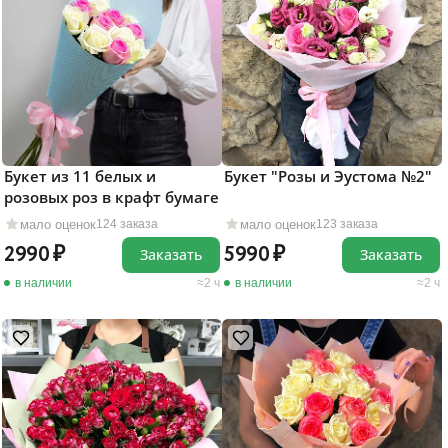
Букет из 11 белых и
Букет "Розы и Эустома №2"
розовых роз в крафт бумаге
мало оценок
мало оценок
124 заказа
123 заказа
2990
5990
Заказать
Заказать
в наличии
2 ч
в наличии
2 ч