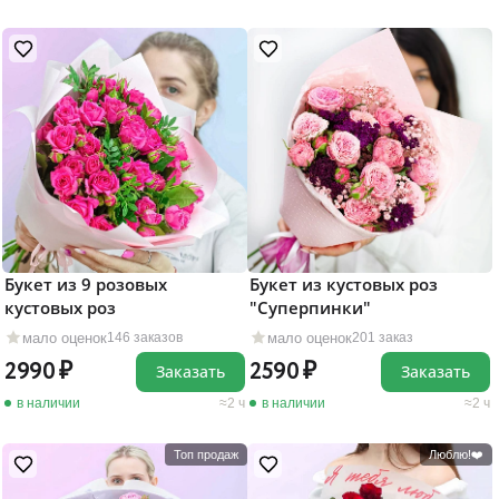
Букет из 9 розовых
Букет из кустовых роз
кустовых роз
"Суперпинки"
мало оценок
мало оценок
146 заказов
201 заказ
2990
2590
Заказать
Заказать
в наличии
2 ч
в наличии
2 ч
Топ продаж
Люблю!❤️