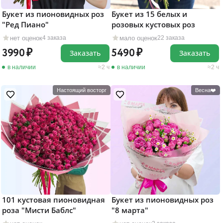
Букет из пионовидных роз
Букет из 15 белых и
"Ред Пиано"
розовых кустовых роз
нет оценок
мало оценок
4 заказа
22 заказа
3990
5490
Заказать
Заказать
в наличии
2 ч
в наличии
2 ч
Настоящий восторг
Весна❤️
101 кустовая пионовидная
Букет из пионовидных роз
роза "Мисти Баблс"
"8 марта"