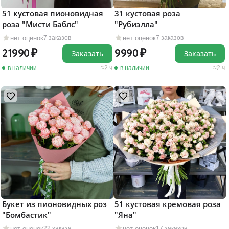
51 кустовая пионовидная
31 кустовая роза
роза "Мисти Баблс"
"Рубиэлла"
нет оценок
нет оценок
7 заказов
7 заказов
21990
9990
Заказать
Заказать
в наличии
2 ч
в наличии
2 ч
Букет из пионовидных роз
51 кустовая кремовая роза
"Бомбастик"
"Яна"
нет оценок
нет оценок
22 заказа
17 заказов