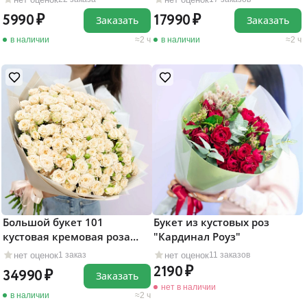
5990
17990
Заказать
Заказать
в наличии
2 ч
в наличии
2 ч
Большой букет 101
Букет из кустовых роз
кустовая кремовая роза
"Кардинал Роуз"
"Яна"
нет оценок
нет оценок
1 заказ
11 заказов
2190
34990
Заказать
нет в наличии
в наличии
2 ч