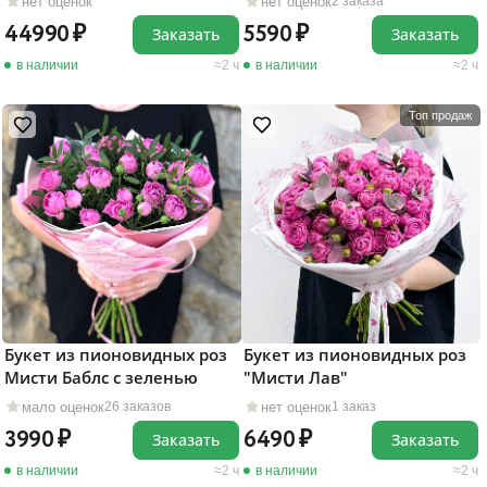
нет оценок
нет оценок
2 заказа
44990
5590
Заказать
Заказать
в наличии
2 ч
в наличии
2 ч
Топ продаж
Букет из пионовидных роз
Букет из пионовидных роз
Мисти Баблс с зеленью
"Мисти Лав"
мало оценок
нет оценок
26 заказов
1 заказ
3990
6490
Заказать
Заказать
в наличии
2 ч
в наличии
2 ч