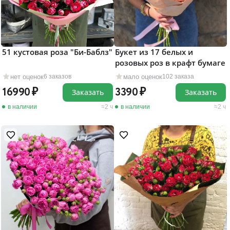
51 кустовая роза "Би-Баблз"
Букет из 17 белых и
розовых роз в крафт бумаге
нет оценок
мало оценок
6 заказов
102 заказа
16990
3390
Заказать
Заказать
в наличии
2 ч
в наличии
2 ч