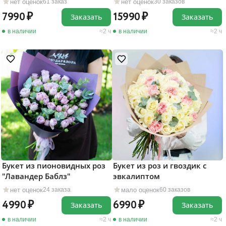
нет оценок
нет оценок
61 заказ
30 заказов
7990
15990
Заказать
Заказать
в наличии
2 ч
в наличии
2 ч
Букет из пионовидных роз
Букет из роз и гвоздик с
"Лавандер Баблз"
эвкалиптом
нет оценок
мало оценок
24 заказа
60 заказов
4990
6990
Заказать
Заказать
в наличии
2 ч
в наличии
2 ч