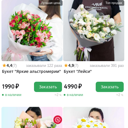
Лучшая цена
Топ продаж
4,4
4,9
(7)
заказывали 122 раза
(7)
заказывали 391 раз
Букет "Яркие альстромерии"
Букет "Лейси"
1990
4990
Заказать
Заказать
в наличии
2 ч.
в наличии
2 ч.