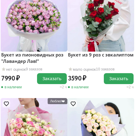
Букет из пионовидных роз
Букет из 9 роз с эвкалиптом
"Лавандер Лав!"
нет оценок
мало оценок
9 заказов
10 заказов
7990
3590
Заказать
Заказать
в наличии
2 ч
в наличии
2 ч
Люблю!❤️