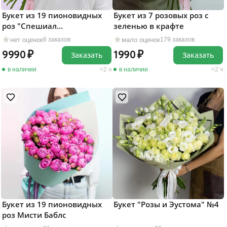
Букет из 19 пионовидных
Букет из 7 розовых роз c
роз "Спешиал
зеленью в крафте
Дайменшенс"
нет оценок
мало оценок
6 заказов
179 заказов
9990
1990
Заказать
Заказать
в наличии
2 ч
в наличии
2 ч
Букет из 19 пионовидных
Букет "Розы и Эустома" №4
роз Мисти Баблс