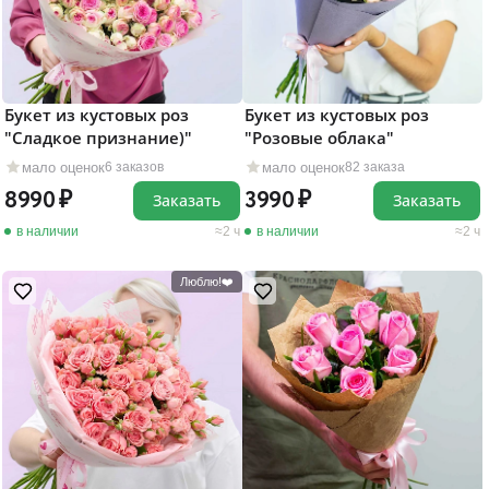
Букет из кустовых роз
Букет из кустовых роз
"Розовые облака"
"Сладкое признание)"
мало оценок
мало оценок
82 заказа
6 заказов
3990
8990
Заказать
Заказать
в наличии
2 ч
в наличии
2 ч
Люблю!❤️