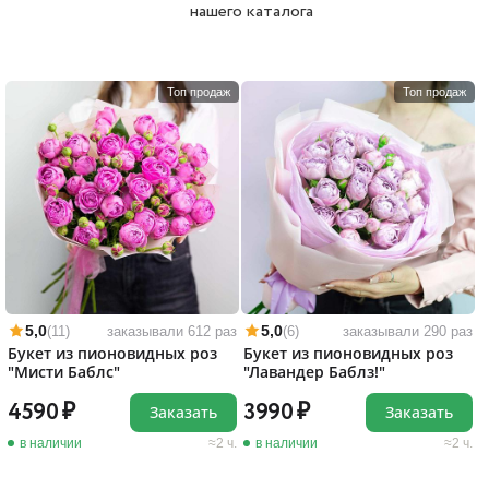
нашего каталога
Топ продаж
Топ продаж
5,0
5,0
(11)
заказывали 612 раз
(6)
заказывали 290 раз
Букет из пионовидных роз
Букет из пионовидных роз
"Мисти Баблс"
"Лавандер Баблз!"
4590
3990
Заказать
Заказать
в наличии
2 ч.
в наличии
2 ч.