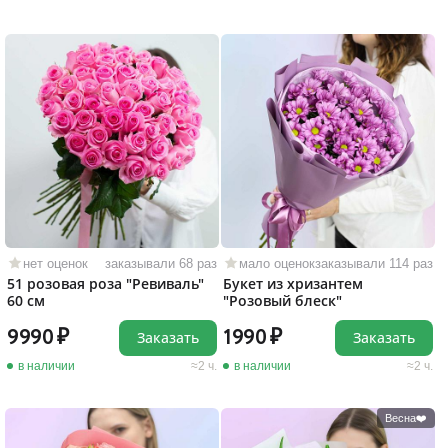
нет оценок
заказывали 68 раз
мало оценок
заказывали 114 раз
51 розовая роза "Ревиваль"
Букет из хризантем
60 см
"Розовый блеск"
9990
1990
Заказать
Заказать
в наличии
2 ч.
в наличии
2 ч.
Весна❤️