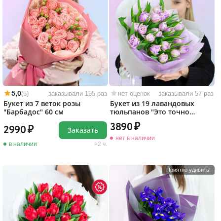
5,0
(5)
заказывали 195 раз
нет оценок
заказывали 57 раз
Букет из 7 веток розы
Букет из 19 лавандовых
"Барбадос" 60 см
тюльпанов "Это точно
любовь!"
3890
2990
Заказать
нет в наличии
в наличии
2 ч.
Приятно удивить!