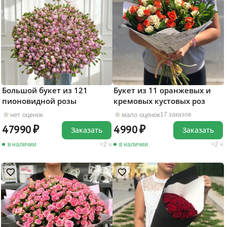
Большой букет из 121
Букет из 11 оранжевых и
пионовидной розы
кремовых кустовых роз
нет оценок
мало оценок
17 заказов
47990
4990
Заказать
Заказать
в наличии
2 ч
в наличии
2 ч