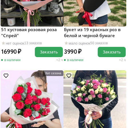
51 кустовая розовая роза
Букет из 19 красных роз в
"Cпрей"
белой и черной бумаге
нет оценок
мало оценок
13 заказов
50 заказов
16990
3990
Заказать
Заказать
в наличии
2 ч
в наличии
2 ч
Хит сезона