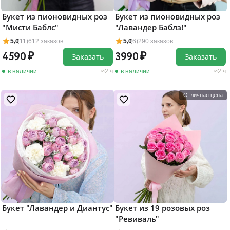
Букет из пионовидных роз
Букет из пионовидных роз
"Мисти Баблс"
"Лавандер Баблз!"
5,0
(11)
612 заказов
5,0
(6)
290 заказов
4590
3990
Заказать
Заказать
в наличии
2 ч
в наличии
2 ч
Отличная цена
Букет "Лавандер и Диантус"
Букет из 19 розовых роз
"Ревиваль"