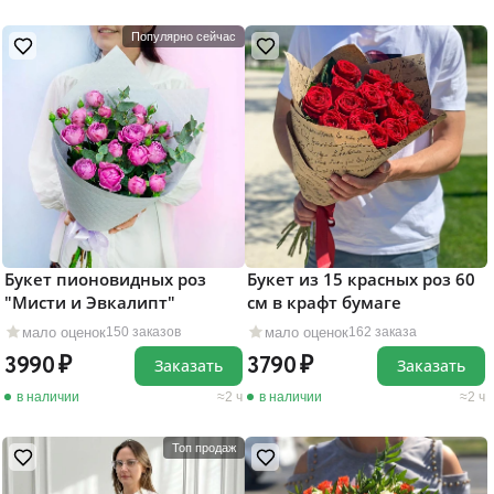
Популярно сейчас
Букет пионовидных роз
Букет из 15 красных роз 60
"Мисти и Эвкалипт"
см в крафт бумаге
мало оценок
мало оценок
150 заказов
162 заказа
3990
3790
Заказать
Заказать
в наличии
2 ч
в наличии
2 ч
Топ продаж