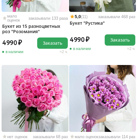
мало
5,0
(11)
заказывали 468 раз
заказывали 133 раза
оценок
Букет "Рустика"
Букет из 15 разноцветных
роз "Розомания"
4990
Заказать
4990
Заказать
в наличии
2 ч.
в наличии
2 ч.
нет оценок
заказывали 68 раз
мало оценок
заказывали 114 раз