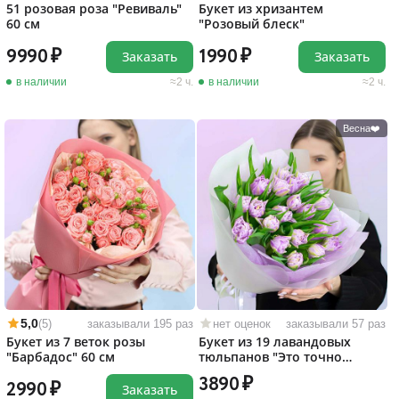
51 розовая роза "Ревиваль"
Букет из хризантем
60 см
"Розовый блеск"
9990
1990
Заказать
Заказать
в наличии
2 ч.
в наличии
2 ч.
Весна❤️
5,0
(5)
заказывали 195 раз
нет оценок
заказывали 57 раз
Букет из 7 веток розы
Букет из 19 лавандовых
"Барбадос" 60 см
тюльпанов "Это точно
любовь!"
3890
2990
Заказать