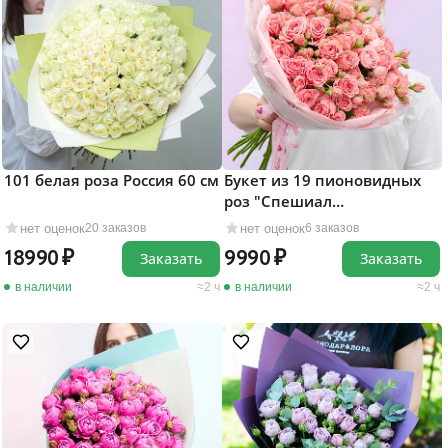
101 белая роза Россия 60 см
Букет из 19 пионовидных
роз "Спешиал
Дайменшенс"
нет оценок
нет оценок
20 заказов
6 заказов
18990
9990
Заказать
Заказать
в наличии
2 ч
в наличии
2 ч