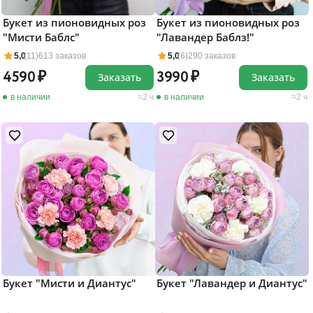
Букет из пионовидных роз
Букет из пионовидных роз
"Мисти Баблс"
"Лавандер Баблз!"
5,0
(11)
613 заказов
5,0
(6)
290 заказов
4590
3990
Заказать
Заказать
в наличии
2 ч
в наличии
2 ч
Букет "Мисти и Диантус"
Букет "Лавандер и Диантус"