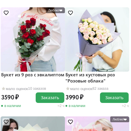
Люблю!❤️
Букет из 9 роз с эвкалиптом
Букет из кустовых роз
"Розовые облака"
мало оценок
мало оценок
10 заказов
82 заказа
3590
3990
Заказать
Заказать
в наличии
2 ч
в наличии
2 ч
Люблю!❤️