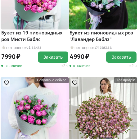
Букет из 19 пионовидных
Букет из пионовидных роз
роз Мисти Баблс
"Лавандер Баблз"
нет оценок
нет оценок
61 заказ
24 заказа
7990
4990
Заказать
Заказать
в наличии
2 ч
в наличии
2 ч
Популярно сейчас
Топ продаж