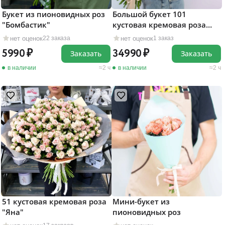
Букет из пионовидных роз
Большой букет 101
"Бомбастик"
кустовая кремовая роза
"Яна"
нет оценок
нет оценок
22 заказа
1 заказ
5990
34990
Заказать
Заказать
в наличии
2 ч
в наличии
2 ч
51 кустовая кремовая роза
Мини-букет из
"Яна"
пионовидных роз