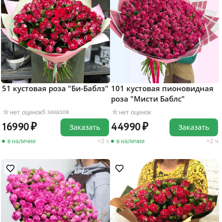
51 кустовая роза "Би-Баблз"
101 кустовая пионовидная
роза "Мисти Баблс"
нет оценок
нет оценок
6 заказов
16990
44990
Заказать
Заказать
в наличии
2 ч
в наличии
2 ч