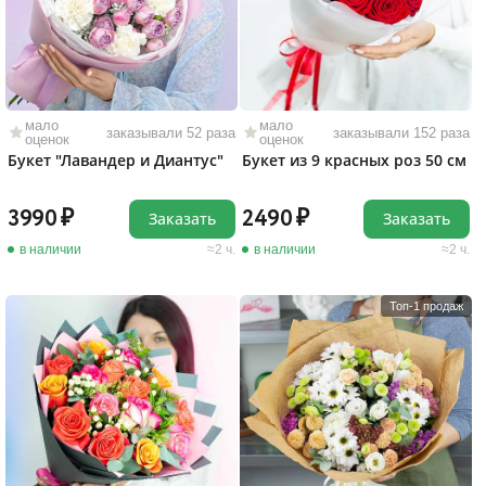
мало
мало
заказывали 52 раза
заказывали 152 раза
оценок
оценок
Букет "Лавандер и Диантус"
Букет из 9 красных роз 50 см
3990
2490
Заказать
Заказать
в наличии
2 ч.
в наличии
2 ч.
Топ-1 продаж