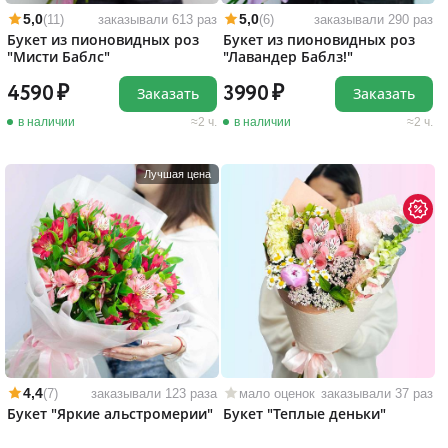
5,0
5,0
(11)
заказывали 613 раз
(6)
заказывали 290 раз
Букет из пионовидных роз
Букет из пионовидных роз
"Мисти Баблс"
"Лавандер Баблз!"
4590
3990
Заказать
Заказать
в наличии
2 ч.
в наличии
2 ч.
Лучшая цена
4,4
(7)
заказывали 123 раза
мало оценок
заказывали 37 раз
Букет "Яркие альстромерии"
Букет "Теплые деньки"