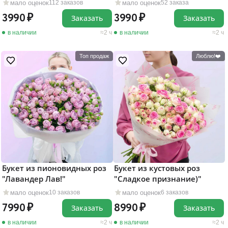
мало оценок
мало оценок
112 заказов
52 заказа
3990
3990
Заказать
Заказать
в наличии
2 ч
в наличии
2 ч
Топ продаж
Люблю!❤️
Букет из пионовидных роз
Букет из кустовых роз
"Лавандер Лав!"
"Сладкое признание)"
мало оценок
мало оценок
10 заказов
6 заказов
7990
8990
Заказать
Заказать
в наличии
2 ч
в наличии
2 ч