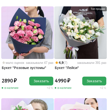
Топ продаж
4,9
мало оценок
заказывали 47 раз
(7)
заказывали 391 раз
Букет "Розовые эустомы"
Букет "Лейси"
2890
4990
Заказать
Заказать
в наличии
2 ч.
в наличии
2 ч.