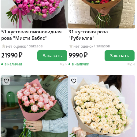
51 кустовая пионовидная
31 кустовая роза
роза "Мисти Баблс"
"Рубиэлла"
нет оценок
нет оценок
7 заказов
7 заказов
21990
9990
Заказать
Заказать
в наличии
2 ч
в наличии
2 ч