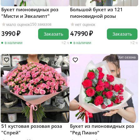
Букет пионовидных роз
Большой букет из 121
"Мисти и Эвкалипт"
пионовидной розы
мало оценок
нет оценок
150 заказов
3990
47990
Заказать
Заказать
в наличии
2 ч
в наличии
2 ч
Хит сезона
51 кустовая розовая роза
Букет из пионовидных роз
"Cпрей"
"Ред Пиано"