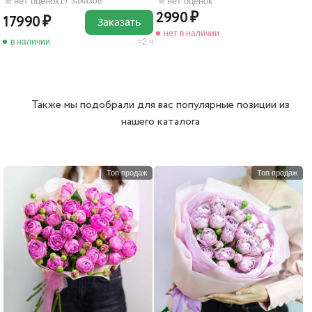
нет оценок
нет оценок
17 заказов
2990
17990
Заказать
нет в наличии
в наличии
2 ч
Также мы подобрали для вас популярные позиции из
нашего каталога
Топ продаж
Топ продаж