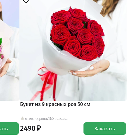
Букет из 9 красных роз 50 см
мало оценок
152 заказа
2490
зать
Заказать