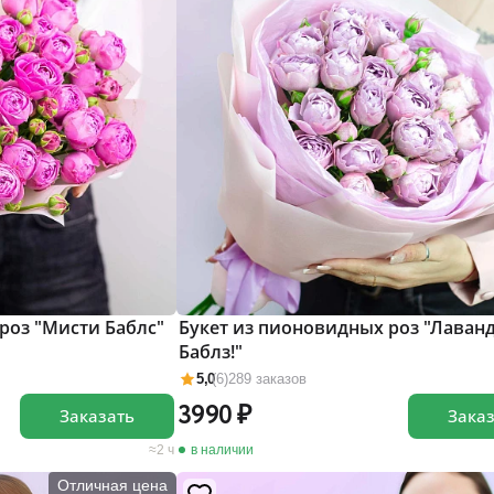
роз "Мисти Баблс"
Букет из пионовидных роз "Лаван
Баблз!"
5,0
(6)
289 заказов
3990
Заказать
Зака
2 ч
в наличии
Отличная цена