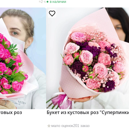
2 ч
в наличии
товых роз
Букет из кустовых роз "Суперпинк
мало оценок
201 заказ