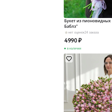
Букет из пионовидных 
Баблз"
нет оценок
24 заказа
4990
в наличии