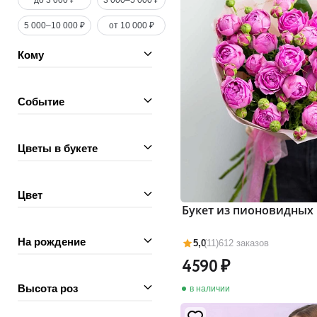
до 3 000 ₽
3 000–5 000 ₽
5 000–10 000 ₽
от 10 000 ₽
Кому
Событие
Цветы в букете
Цвет
Букет из пионовидных 
На рождение
5,0
(11)
612 заказов
4590
Высота роз
в наличии