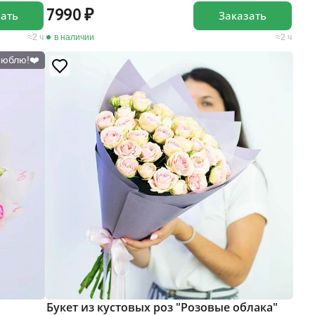
7990
зать
Заказать
2 ч
в наличии
2 ч
Люблю!❤️
Букет из кустовых роз "Розовые облака"