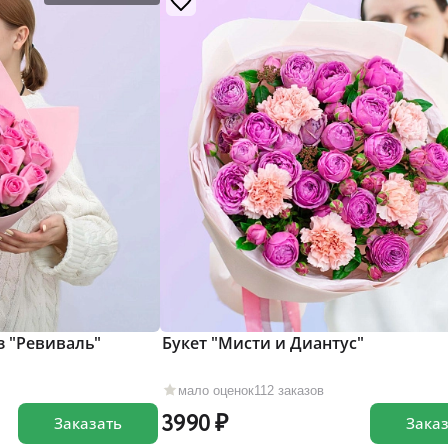
з "Ревиваль"
Букет "Мисти и Диантус"
мало оценок
112 заказов
3990
Заказать
Зака