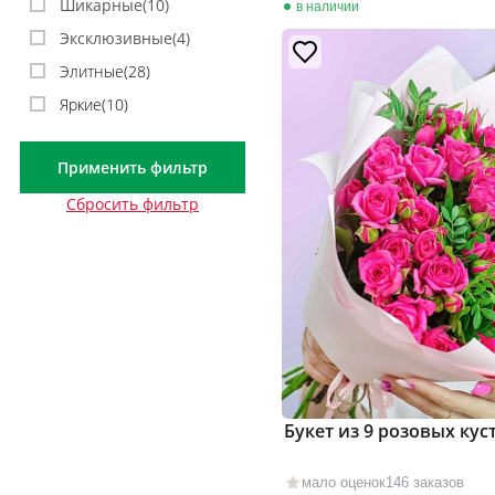
Шикарные(
10
)
в наличии
Эксклюзивные(
4
)
Элитные(
28
)
Яркие(
10
)
Применить фильтр
Сбросить фильтр
Букет из 9 розовых кус
мало оценок
146 заказов