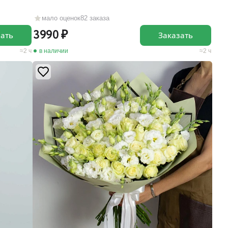
мало оценок
82 заказа
3990
Заказать
зать
в наличии
2 ч
2 ч