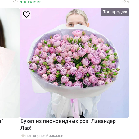
2 ч
в наличии
2 ч
Топ продаж
и"
Букет из пионовидных роз "Лавандер
Лав!"
нет оценок
9 заказов