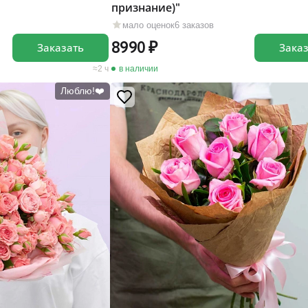
признание)"
мало оценок
6 заказов
8990
Заказать
Зака
2 ч
в наличии
Люблю!❤️