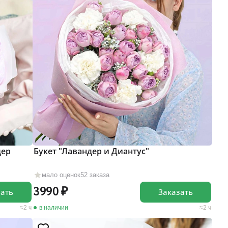
дер
Букет "Лавандер и Диантус"
мало оценок
52 заказа
3990
зать
Заказать
2 ч
в наличии
2 ч