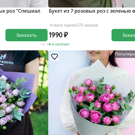
ых роз "Спешиал
Букет из 7 розовых роз c зеленью 
мало оценок
179 заказов
1990
Заказать
Зака
2 ч
в наличии
Популярн