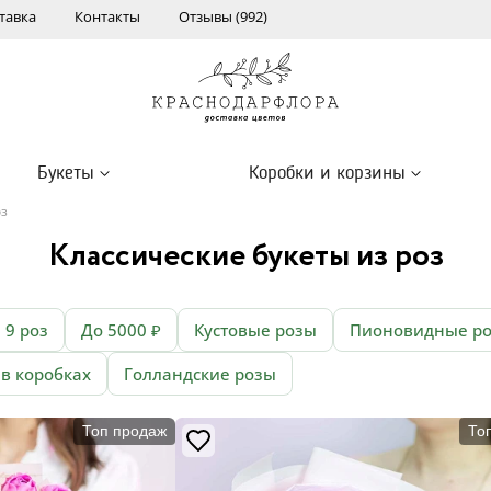
тавка
Контакты
Отзывы (992)
Букеты
Коробки и корзины
оз
Классические букеты из роз
9 роз
До 5000 ₽
Кустовые розы
Пионовидные р
 в коробках
Голландские розы
Топ продаж
То