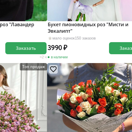
роз "Лавандер
Букет пионовидных роз "Мисти и
Эвкалипт"
мало оценок
150 заказов
3990
Заказать
Зака
2 ч
в наличии
Топ продаж