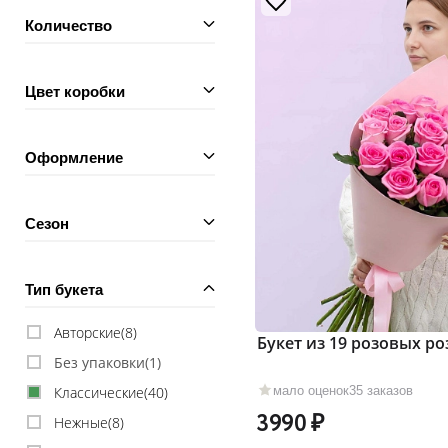
Количество
Цвет коробки
Оформление
Сезон
Тип букета
Авторские(
8
)
Букет из 19 розовых ро
Без упаковки(
1
)
мало оценок
35 заказов
Классические(
40
)
3990
Нежные(
8
)