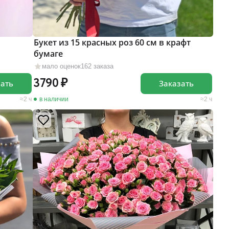
Букет из 15 красных роз 60 см в крафт
бумаге
мало оценок
162 заказа
3790
зать
Заказать
2 ч
в наличии
2 ч