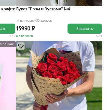
в крафте
Букет "Розы и Эустома" №4
нет оценок
30 заказов
15990
зать
Заказать
2 ч
в наличии
2 ч
о сейчас