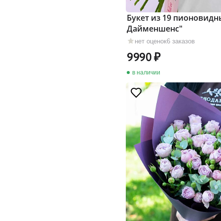
Букет из 19 пионовидн
Дайменшенс"
нет оценок
6 заказов
9990
в наличии