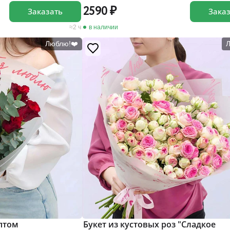
2590
Заказать
Зака
2 ч
в наличии
Люблю!❤️
иптом
Букет из кустовых роз "Сладкое