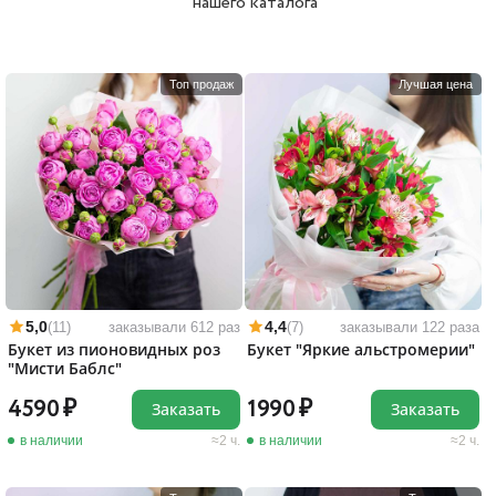
нашего каталога
Топ продаж
Лучшая цена
5,0
4,4
(11)
заказывали 612 раз
(7)
заказывали 122 раза
Букет из пионовидных роз
Букет "Яркие альстромерии"
"Мисти Баблс"
4590
1990
Заказать
Заказать
в наличии
2 ч.
в наличии
2 ч.