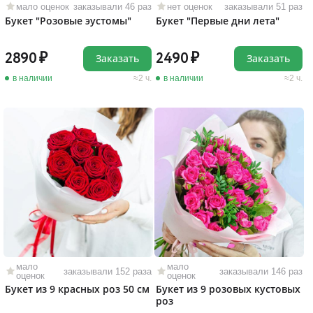
мало оценок
заказывали 46 раз
нет оценок
заказывали 51 раз
Букет "Розовые эустомы"
Букет "Первые дни лета"
2890
2490
Заказать
Заказать
в наличии
2 ч.
в наличии
2 ч.
мало
мало
заказывали 152 раза
заказывали 146 раз
оценок
оценок
Букет из 9 красных роз 50 см
Букет из 9 розовых кустовых
роз