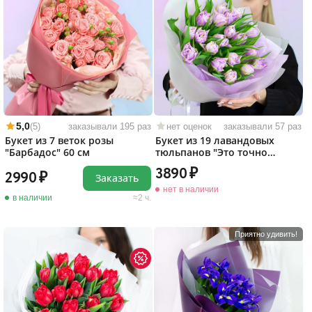
5,0
(5)
заказывали 195 раз
нет оценок
заказывали 57 раз
Букет из 7 веток розы
Букет из 19 лавандовых
"Барбадос" 60 см
тюльпанов "Это точно
любовь!"
3890
2990
Заказать
нет в наличии
в наличии
2 ч.
Приятно удивить!