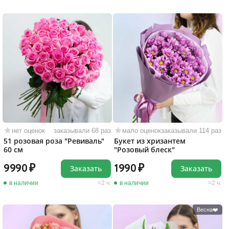
нет оценок
заказывали 68 раз
мало оценок
заказывали 114 раз
51 розовая роза "Ревиваль"
Букет из хризантем
60 см
"Розовый блеск"
9990
1990
Заказать
Заказать
в наличии
2 ч.
в наличии
2 ч.
Весна❤️