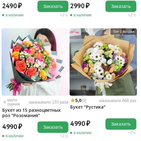
2490
2990
Заказать
Заказать
в наличии
2 ч.
в наличии
2 ч.
Топ-1 продаж
мало
5,0
(9)
заказывали 468 раз
заказывали 133 раза
оценок
Букет "Рустика"
Букет из 15 разноцветных
роз "Розомания"
4990
Заказать
4990
Заказать
в наличии
2 ч.
в наличии
2 ч.