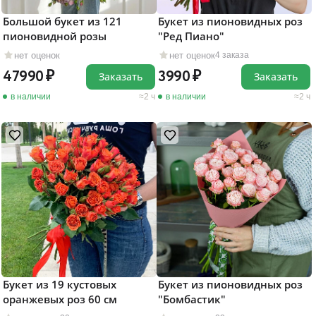
Большой букет из 121
Букет из пионовидных роз
пионовидной розы
"Ред Пиано"
нет оценок
нет оценок
4 заказа
47990
3990
Заказать
Заказать
в наличии
2 ч
в наличии
2 ч
Букет из 19 кустовых
Букет из пионовидных роз
оранжевых роз 60 см
"Бомбастик"