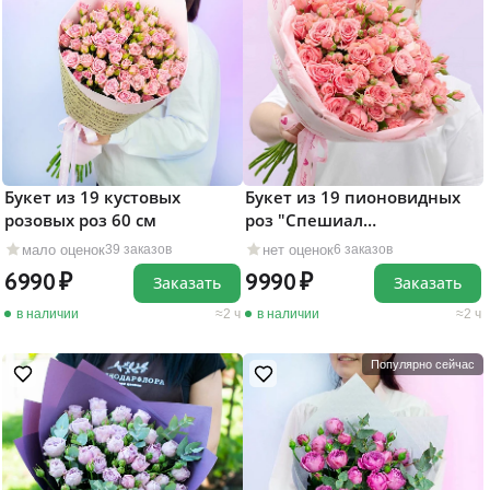
Букет из 19 кустовых
Букет из 19 пионовидных
розовых роз 60 см
роз "Спешиал
Дайменшенс"
мало оценок
нет оценок
39 заказов
6 заказов
6990
9990
Заказать
Заказать
в наличии
2 ч
в наличии
2 ч
Популярно сейчас