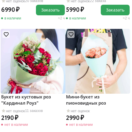
нет оценок
нет оценок
20 заказов
22 заказа
6990
5990
Заказать
Заказать
в наличии
2 ч
в наличии
2 ч
Букет из кустовых роз
Мини-букет из
"Кардинал Роуз"
пионовидных роз
нет оценок
нет оценок
11 заказов
2190
2990
нет в наличии
нет в наличии