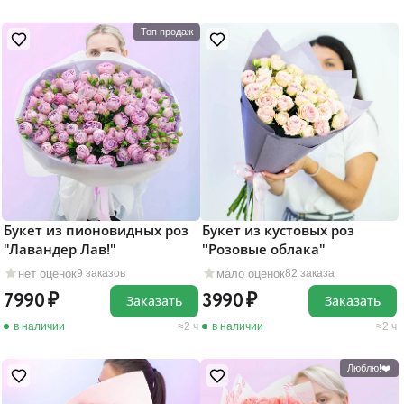
Топ продаж
Букет из пионовидных роз
Букет из кустовых роз
"Лавандер Лав!"
"Розовые облака"
нет оценок
мало оценок
9 заказов
82 заказа
7990
3990
Заказать
Заказать
в наличии
2 ч
в наличии
2 ч
Люблю!❤️