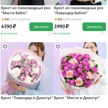
Букет из пионовидных роз
Букет из пионовидных роз
"Мисти Баблс"
"Лавандер Баблз!"
5,0
(11)
612 заказов
5,0
(5)
288 заказов
4590
3990
Заказать
Заказать
в наличии
2 ч
в наличии
2 ч
Букет "Лавандер и Диантус"
Букет "Мисти и Диантус"