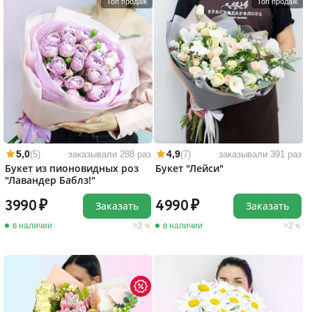
Топ продаж
Топ продаж
5,0
4,9
(5)
заказывали 288 раз
(7)
заказывали 391 раз
Букет из пионовидных роз
Букет "Лейси"
"Лавандер Баблз!"
3990
4990
Заказать
Заказать
в наличии
2 ч.
в наличии
2 ч.