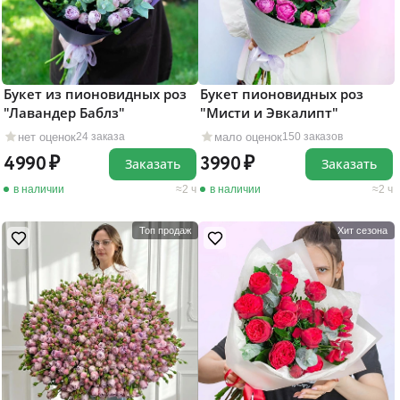
Букет из пионовидных роз
Букет пионовидных роз
"Лавандер Баблз"
"Мисти и Эвкалипт"
нет оценок
мало оценок
24 заказа
150 заказов
4990
3990
Заказать
Заказать
в наличии
2 ч
в наличии
2 ч
Топ продаж
Хит сезона