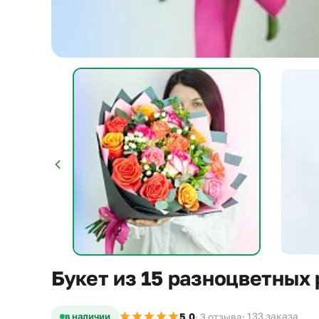
s
Букет из 15 разноцветных
5,0
в наличии
· 133 заказа
· 3 отзыва