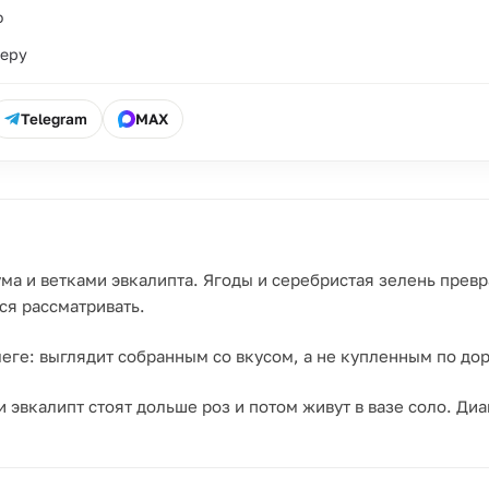
о
ьеру
Telegram
MAX
ума и ветками эвкалипта. Ягоды и серебристая зелень прев
ся рассматривать.
еге: выглядит собранным со вкусом, а не купленным по дор
и эвкалипт стоят дольше роз и потом живут в вазе соло. Ди