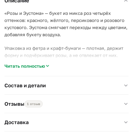
Описание
«Розы и Эустома» — букет из микса роз четырёх
оттенков: красного, жёлтого, персикового и розового
кустового. Эустома смягчает переходы между цветами,
добавляя букету воздуха.
Упаковка из фетра и крафт-бумаги — плотная, держит
форму и подчёркивает розы, а не отвлекает от них.
Читать полностью
Почему стоит выбрать этот букет:
–
Четыре оттенка роз.
Микс смотрится разнообразнее,
чем букет одного цвета;
Состав и детали
–
Кустовые розы в составе.
Дают дополнительный
объём за счёт нескольких бутонов на ветке;
Отзывы
1 отзыв
–
Эустома-компаньон.
Заполняет пространство между
розами, букет не выглядит редким.
Доставка
Универсальный подарок: подойдёт на день рождения, в
знак благодарности или просто без повода.