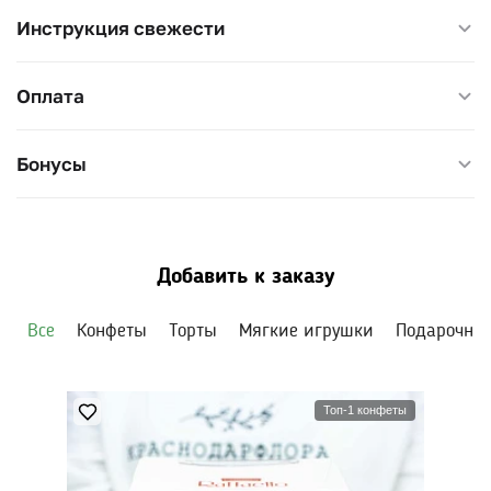
Инструкция свежести
Размер 30×30 см, высота 45 см. Подрежьте стебли,
меняйте воду раз в два дня и уберите букет от прямого
Оплата
солнца.
Бонусы
Добавить к заказу
Все
Конфеты
Торты
Мягкие игрушки
Подарочны
Топ-1 конфеты