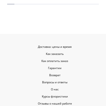
для согласования. Все заботливо
быстрой. Цвет
упаковали и доставили. Очень
срок, что гов
довольна результатом😍
организации р
букеты были у
цветы приеха
красивыми
Доставка: цены и время
Как заказать
Как оплатить заказ
Гарантии
Возврат
Вопросы и ответы
О нас
Курсы флористики
Отзывы о нашей работе