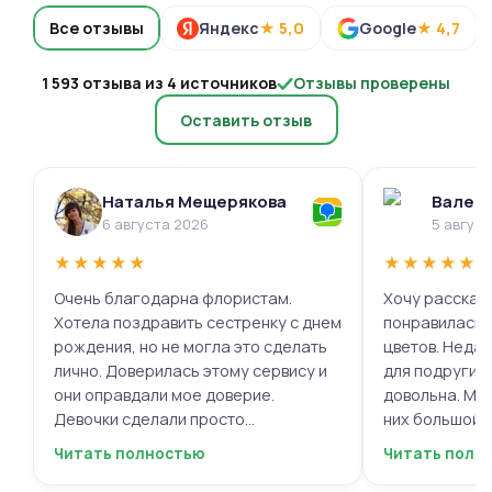
Все отзывы
Яндекс
★ 5,0
Google
★ 4,7
1 593 отзыва из 4 источников
Отзывы проверены
Оставить отзыв
Наталья Мещерякова
Валери
6 августа 2026
5 авгус
★
★
★
★
★
★
★
★
★
★
Очень благодарна флористам.
Хочу рассказа
Хотела поздравить сестренку с днем
понравилась 
рождения, но не могла это сделать
цветов. Недав
лично. Доверилась этому сервису и
для подруги, 
они оправдали мое доверие.
довольна. Мне
Девочки сделали просто
них большой в
фантастическую цветочную
композиций, 
Читать полностью
Читать полн
композицию, очень нежную и
по своему вку
гармоничную, прислали мне фото
отметить, что