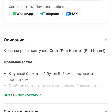
Сомневаетесь? Поможем выбрать:
WhatsApp
Telegram
MAX
Описание
Красная роза поштучно. Сорт "Ред Наоми" (Red Naomi)
Преимущества
Крупный бархатный бутон 5–6 см с плотными
лепестками
Стойкий сорт — стоит в вазе дольше большинства
красных роз
Читать полностью
Стабильное плантационное качество круглый год
Особенности
Состав и детали