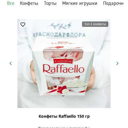
Все
Конфеты
Торты
Мягкие игрушки
Подарочны
Топ-1 конфеты
рская
Конфеты Raffaello 150 гр