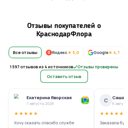
Отзывы покупателей о
КраснодарФлора
Все отзывы
Яндекс
★ 5,0
Google
★ 4,7
1 597 отзывов из 4 источников
Отзывы проверены
Оставить отзыв
Екатерина Яворская
Саша 
С
7 августа 2026
6 авгус
★
★
★
★
★
★
★
★
★
★
Хочу сказать спасибо службе
Заказала буке