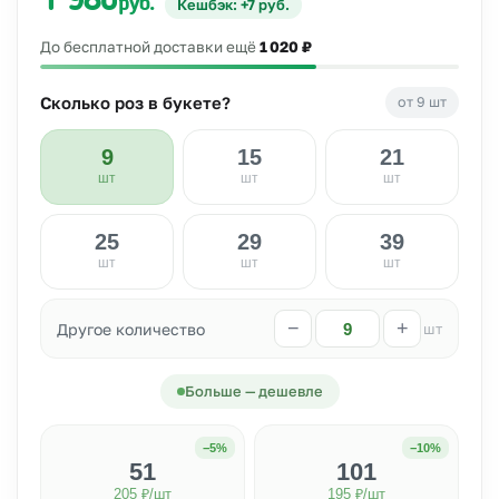
1 980
руб.
Кешбэк: +7 руб.
До бесплатной доставки ещё
1 020 ₽
Сколько роз в букете?
от 9 шт
9
15
21
шт
шт
шт
25
29
39
шт
шт
шт
−
+
Другое количество
шт
Больше — дешевле
−5%
−10%
51
101
205 ₽/шт
195 ₽/шт