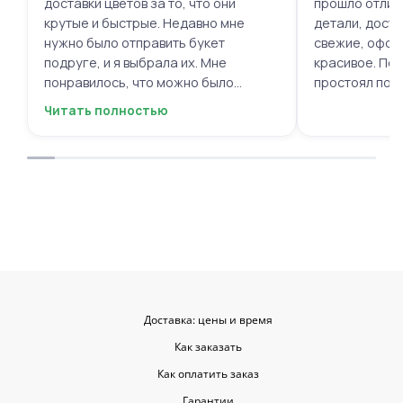
доставки цветов за то, что они
прошло отлич
крутые и быстрые. Недавно мне
детали, доста
нужно было отправить букет
свежие, офор
подруге, и я выбрала их. Мне
красивое. Под
понравилось, что можно было
простоял поч
выбрать цветы и оформить заказ
заботу!
Читать полностью
онлайн, не вставая с дивана. Курьер
привез букет ровно в назначенное
время, и цветы были свежие и
красивые. Уверен, что многие оценят
такую классную услугу. Важно,
когда цветы доставляют на высшем
уровне, ведь букет может быть не
только сюрпризом, но и способом
показать свои чувства. Рекомендую
эту службу всем, кто любит качество
и скорость.
Доставка: цены и время
Как заказать
Как оплатить заказ
Гарантии