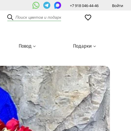
+7 918 046-44-46
Войти
Повод
Подарки