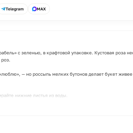
Telegram
MAX
абель» с зеленью, в крафтовой упаковке. Кустовая роза нес
 роз.
— «люблю», — но россыпь мелких бутонов делает букет живе
бирайте нижние листья из воды.