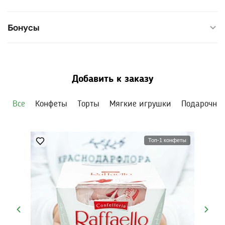
Бонусы
Добавить к заказу
Все
Конфеты
Торты
Мягкие игрушки
Подарочны
Топ-1 конфеты