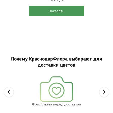
Заказать
Почему КраснодарФлора выбирают для
доставки цветов
Next
Фото букета перед доставкой
Св