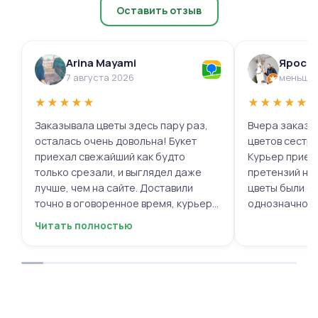
Оставить отзыв
Arina Mayami
Яросл
7 августа 2026
меньше 
★
★
★
★
★
★
★
★
★
★
Заказывала цветы здесь пару раз,
Вчера заказыв
осталась очень довольна! Букет
цветов сестре
приехал свежайший как будто
Курьер приех
только срезали, и выглядел даже
претензий нет.
лучше, чем на сайте. Доставили
цветы были с
точно в оговоренное время, курьер
однозначно.
вежливый, ещё и открытку с тёплыми
Читать полностью
пожеланиями приложили, люблю
места с такими забавными мелочами
приятными. Однозначно буду
заказывать ещё, могу всем
советовать.