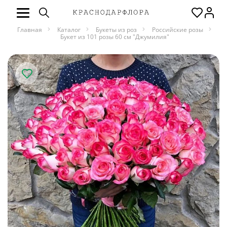
Главная
Каталог
Букеты из роз
Российские розы
Букет из 101 розы 60 см "Джумилия"