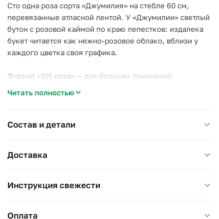
Сто одна роза сорта «Джумилия» на стебле 60 см,
перевязанные атласной лентой. У «Джумилии» светлый
бутон с розовой каймой по краю лепестков: издалека
букет читается как нежно-розовое облако, вблизи у
каждого цветка своя графика.
Формат «101 роза» — для больших признаний:
предложение, годовщина, круглый день рождения.
Читать полностью
«Джумилия» делает этот жест мягче и романтичнее,
чем классический красный.
Состав и детали
Дома: самая большая ваза, свежая вода раз в два дня,
подрезка стеблей.
Доставка
Размер 55×55 см, высота 60 см.
Инструкция свежести
Оплата