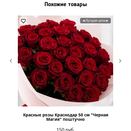
Похожие товары
🔥Лучшая цена🔥
в крафте
Красные розы Краснодар 50 см "Черная
Бук
Магия" поштучно
150
руб.