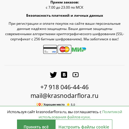
Прием заказов:
с 7.00 до 23.00 по МСК
Безопасность платежей и личных данных
При регистрации и оплате покупок на сайте ваши персональные
данные надёжно защищены. Ваши данные защищены
современными алгоритмами криптографического шифрования (SSL-
сертификат c 256 битным шифрованием). Мы заботимся о вас!
+7 918 046-44-46
mail@krasnodarflora.ru
Используя сайт krasnodarflora.ru, вы соглашаетесь с
Политикой
использования файлов куки
.
3990
2026 © КраснодарФлора - Доставка цветов Краснодар
руб.
Принять всё
Настроить файлы cookie
Нет в наличии