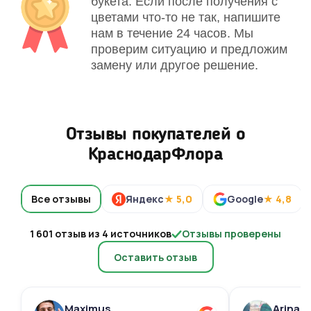
букета. Если после получения с
цветами что-то не так, напишите
нам в течение 24 часов. Мы
проверим ситуацию и предложим
замену или другое решение.
Отзывы покупателей о
КраснодарФлора
Все отзывы
Яндекс
★ 5,0
Google
★ 4,8
1 601 отзыв из 4 источников
Отзывы проверены
Оставить отзыв
Maximus
Arina 