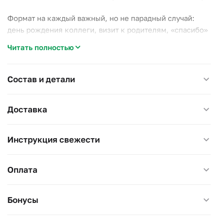
Формат на каждый важный, но не парадный случай:
день рождения коллеги, визит к родителям, «спасибо»
человеку, который выручил.
Читать полностью
Российская срезка без долгой дороги. Подрезайте
стебли и меняйте воду раз в два дня: розы простоят
Состав и детали
неделю и дольше.
Доставка
Размер 27×27 см, высота 50–60 см.
Инструкция свежести
Оплата
Бонусы