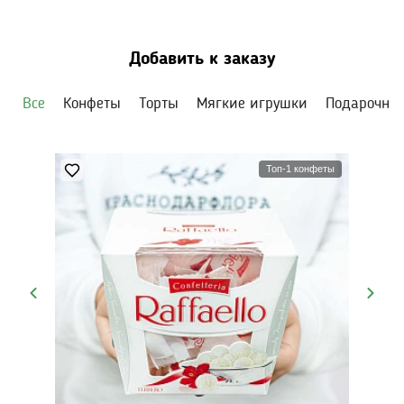
Добавить к заказу
Все
Конфеты
Торты
Мягкие игрушки
Подарочны
Топ-1 конфеты