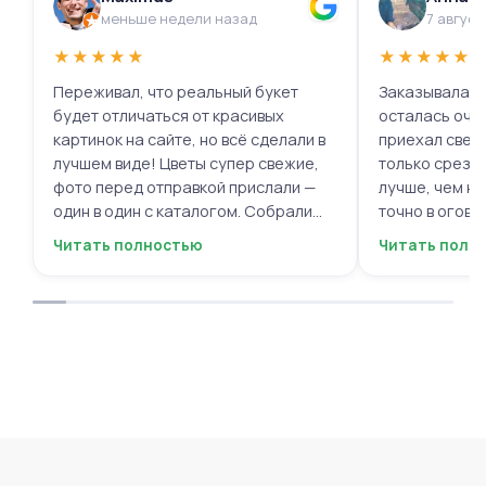
меньше недели назад
7 август
★
★
★
★
★
★
★
★
★
★
Переживал, что реальный букет
Заказывала ц
будет отличаться от красивых
осталась очень 
картинок на сайте, но всё сделали в
приехал свеж
лучшем виде! Цветы супер свежие,
только срезал
фото перед отправкой прислали —
лучше, чем на
один в один с каталогом. Собрали
точно в огово
быстро, курьер не подвёл. Мужской
вежливый, ещё
Читать полностью
Читать полн
респект за честность и качество!
пожеланиями
Буду обращаться ещё.
места с таки
приятными. О
заказывать е
советовать.