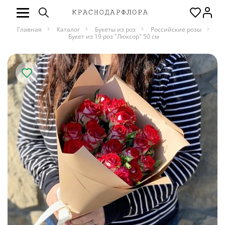
Главная
Каталог
Букеты из роз
Российские розы
Букет из 19 роз "Люксор" 50 см