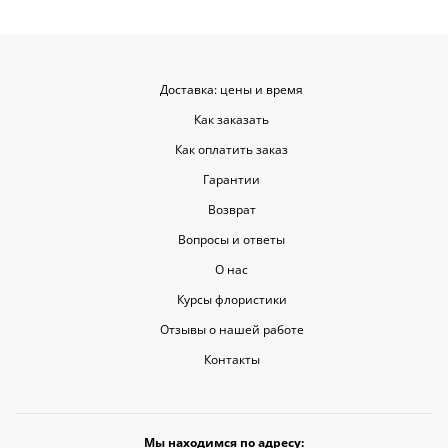
уровне, ведь букет может быть не
только сюрпризом, но и способом
показать свои чувства. Рекомендую
эту службу всем, кто любит качество
и скорость.
Доставка: цены и время
Как заказать
Как оплатить заказ
Гарантии
Возврат
Вопросы и ответы
О нас
Курсы флористики
Отзывы о нашей работе
Контакты
Мы находимся по адресу: