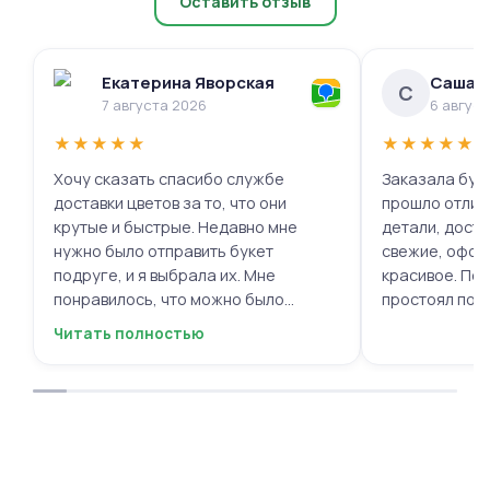
Оставить отзыв
Екатерина Яворская
Саша 
С
7 августа 2026
6 авгус
★
★
★
★
★
★
★
★
★
★
Хочу сказать спасибо службе
Заказала буке
доставки цветов за то, что они
прошло отлич
крутые и быстрые. Недавно мне
детали, доста
нужно было отправить букет
свежие, офор
подруге, и я выбрала их. Мне
красивое. Под
понравилось, что можно было
простоял поч
выбрать цветы и оформить заказ
заботу!
Читать полностью
онлайн, не вставая с дивана. Курьер
привез букет ровно в назначенное
время, и цветы были свежие и
красивые. Уверен, что многие оценят
такую классную услугу. Важно,
когда цветы доставляют на высшем