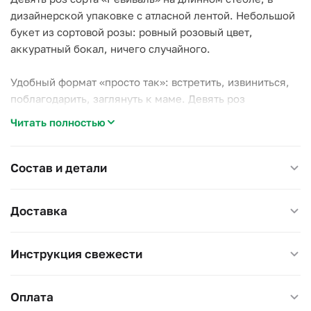
дизайнерской упаковке с атласной лентой. Небольшой
букет из сортовой розы: ровный розовый цвет,
аккуратный бокал, ничего случайного.
Удобный формат «просто так»: встретить, извиниться,
поблагодарить, заглянуть к маме. Девять роз
вручаются легко, без ощущения церемонии.
Читать полностью
Российская срезка без долгой дороги. Вода раз в два
дня и подрезанные стебли: букет простоит неделю.
Состав и детали
Высота 55–60 см.
Доставка
Инструкция свежести
Оплата