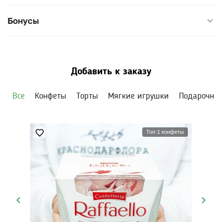
Бонусы
Добавить к заказу
Все
Конфеты
Торты
Мягкие игрушки
Подарочны
Топ-1 конфеты