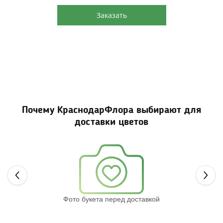
Заказать
Почему КраснодарФлора выбирают для
доставки цветов
Next
Фото букета перед доставкой
Св