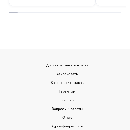
композицию, очень нежную и
по своему вку
гармоничную, прислали мне фото
отметить, что
для согласования. Все заботливо
быстрой. Цвет
упаковали и доставили. Очень
срок, что гов
довольна результатом😍
организации р
букеты были у
цветы приеха
красивыми
Доставка: цены и время
Как заказать
Как оплатить заказ
Гарантии
Возврат
Вопросы и ответы
О нас
Курсы флористики