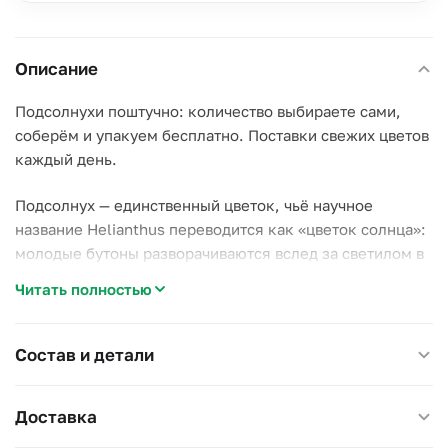
Описание
Подсолнухи поштучно: количество выбираете сами,
соберём и упакуем бесплатно. Поставки свежих цветов
каждый день.
Подсолнух — единственный цветок, чьё научное
название Helianthus переводится как «цветок солнца»:
молодые бутоны разворачиваются вслед за светилом в
течение дня. Один крупный подсолнух уже заметен в
Читать полностью
букете, три-пять смотрятся насыщенно.
Дома подсолнухам нужно много воды: меняйте её
Состав и детали
ежедневно и подрезайте стебель наискось — простоят
5–7 дней.
Доставка