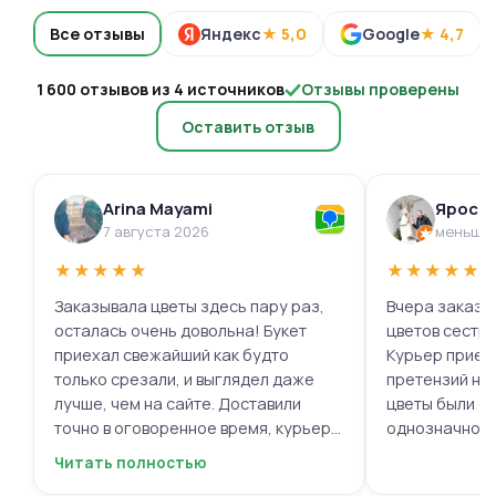
Все отзывы
Яндекс
★ 5,0
Google
★ 4,7
1 600 отзывов из 4 источников
Отзывы проверены
Оставить отзыв
Arina Mayami
Яросл
7 августа 2026
меньше 
★
★
★
★
★
★
★
★
★
★
Заказывала цветы здесь пару раз,
Вчера заказыв
осталась очень довольна! Букет
цветов сестре
приехал свежайший как будто
Курьер приех
только срезали, и выглядел даже
претензий нет.
лучше, чем на сайте. Доставили
цветы были с
точно в оговоренное время, курьер
однозначно.
вежливый, ещё и открытку с тёплыми
Читать полностью
пожеланиями приложили, люблю