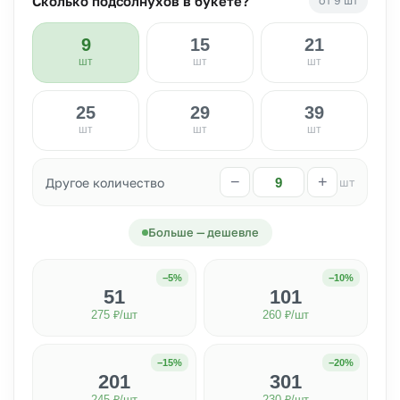
Сколько подсолнухов в букете?
от 9 шт
9
15
21
шт
шт
шт
25
29
39
шт
шт
шт
−
+
Другое количество
шт
Больше — дешевле
−5%
−10%
51
101
275 ₽/шт
260 ₽/шт
−15%
−20%
201
301