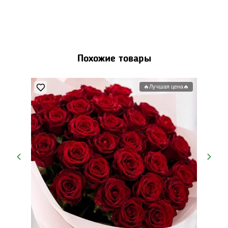
Похожие товары
ый бутон
🔥Лучшая цена🔥