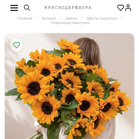
Главная
Каталог
Цветы
Цветы поштучно
Подсолнух поштучно