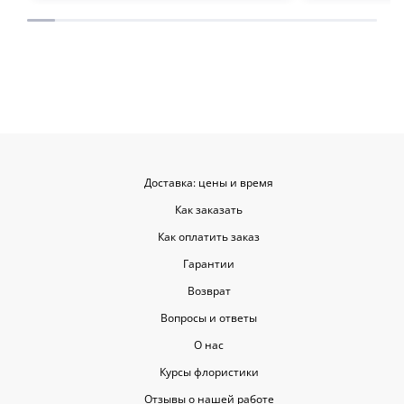
места с такими забавными мелочами
приятными. Однозначно буду
заказывать ещё, могу всем
советовать.
Доставка: цены и время
Как заказать
Как оплатить заказ
Гарантии
Возврат
Вопросы и ответы
О нас
Курсы флористики
Отзывы о нашей работе