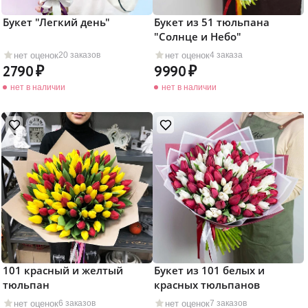
Букет "Легкий день"
Букет из 51 тюльпана
"Солнце и Небо"
нет оценок
нет оценок
20 заказов
4 заказа
2790
9990
нет в наличии
нет в наличии
101 красный и желтый
Букет из 101 белых и
тюльпан
красных тюльпанов
нет оценок
нет оценок
6 заказов
7 заказов