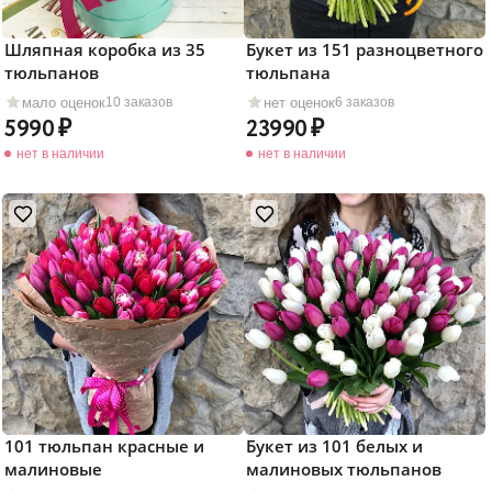
Шляпная коробка из 35
Букет из 151 разноцветного
тюльпанов
тюльпана
мало оценок
нет оценок
10 заказов
6 заказов
5990
23990
нет в наличии
нет в наличии
101 тюльпан красные и
Букет из 101 белых и
малиновые
малиновых тюльпанов