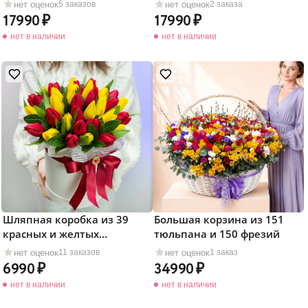
нет оценок
нет оценок
5 заказов
2 заказа
17990
17990
нет в наличии
нет в наличии
Шляпная коробка из 39
Большая корзина из 151
красных и желтых
тюльпана и 150 фрезий
тюльпанов
нет оценок
нет оценок
11 заказов
1 заказ
6990
34990
нет в наличии
нет в наличии