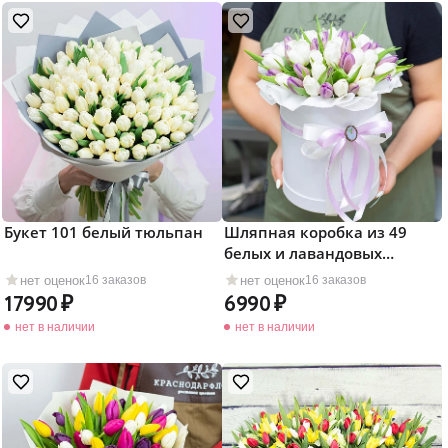
Букет 101 белый тюльпан
Шляпная коробка из 49
белых и лавандовых
тюльпанов
нет оценок
нет оценок
16 заказов
16 заказов
17990
6990
нет в наличии
нет в наличии