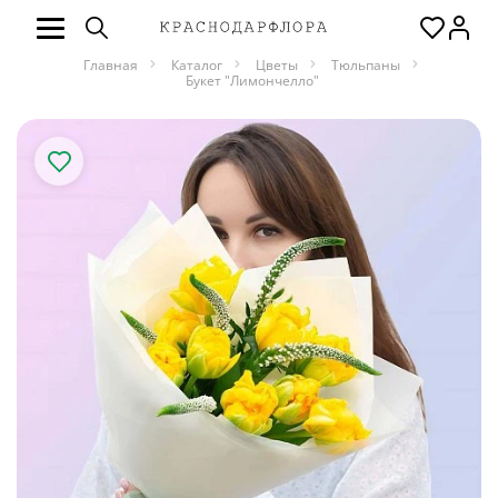
Главная
Каталог
Цветы
Тюльпаны
Букет "Лимончелло"