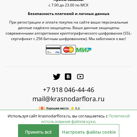
с 7.00 до 23.00 по МСК
Безопасность платежей и личных данных
При регистрации и оплате покупок на сайте ваши персональные
данные надёжно защищены. Ваши данные защищены
современными алгоритмами криптографического шифрования (SSL-
сертификат c 256 битным шифрованием). Мы заботимся о вас!
+7 918 046-44-46
mail@krasnodarflora.ru
Используя сайт krasnodarflora.ru, вы соглашаетесь с
Политикой
использования файлов куки
.
2790
2026 © КраснодарФлора - Доставка цветов Краснодар
руб.
Принять всё
Настроить файлы cookie
Нет в наличии
Кешбэк: +84 руб.