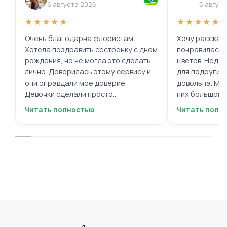
6 августа 2026
5 авгус
★
★
★
★
★
★
★
★
★
★
Очень благодарна флористам.
Хочу рассказа
Хотела поздравить сестренку с днем
понравилась 
рождения, но не могла это сделать
цветов. Недав
лично. Доверилась этому сервису и
для подруги, 
они оправдали мое доверие.
довольна. Мне
Девочки сделали просто
них большой в
фантастическую цветочную
композиций, 
Читать полностью
Читать полн
композицию, очень нежную и
по своему вку
гармоничную, прислали мне фото
отметить, что
для согласования. Все заботливо
быстрой. Цвет
упаковали и доставили. Очень
срок, что гов
довольна результатом😍
организации р
букеты были у
цветы приеха
красивыми