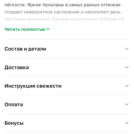
лёгкости. Яркие тюльпаны в самых разных оттенках
создают невероятное настроение и наполняют день
светлыми эмоциями. Каждая композиция собирается
вручную, чтобы подчеркнуть естественную красоту этих
Читать полностью
цветов.
🌴 Преимущества:
Состав и детали
🌷 Разноцветные тюльпаны: создают эффектную игру
оттенков;
Доставка
🌷 Универсальный подарок: подходит для любого
случая;
🌷 Свежесть и стойкость: каждый цветок отборный и
Инструкция свежести
долго сохраняет свежесть.
Оплата
✨ Особенности:
🌷 Лёгкий аромат: нежный, ненавязчивый весенний
аромат;
Бонусы
🌷 Минималистичная упаковка: подчёркивает
естественную красоту цветов;