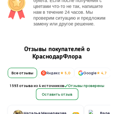
букета. Если после получения с
цветами что-то не так, напишите
нам в течение 24 часов. Мы
проверим ситуацию и предложим
замену или другое решение.
Отзывы покупателей о
КраснодарФлора
Все отзывы
Яндекс
★ 5,0
Google
★ 4,7
1 593 отзыва из 4 источников
Отзывы проверены
Оставить отзыв
Наталья Мещерякова
Валери