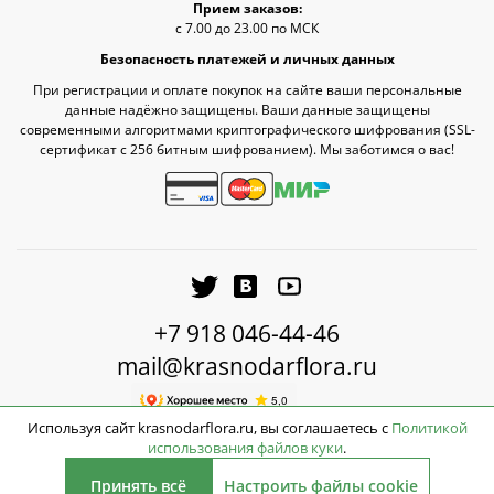
Прием заказов:
с 7.00 до 23.00 по МСК
Безопасность платежей и личных данных
При регистрации и оплате покупок на сайте ваши персональные
данные надёжно защищены. Ваши данные защищены
современными алгоритмами криптографического шифрования (SSL-
сертификат c 256 битным шифрованием). Мы заботимся о вас!
+7 918 046-44-46
mail@krasnodarflora.ru
Используя сайт krasnodarflora.ru, вы соглашаетесь с
Политикой
использования файлов куки
.
3990
2026 © КраснодарФлора - Доставка цветов Краснодар
руб.
Принять всё
Настроить файлы cookie
Нет в наличии