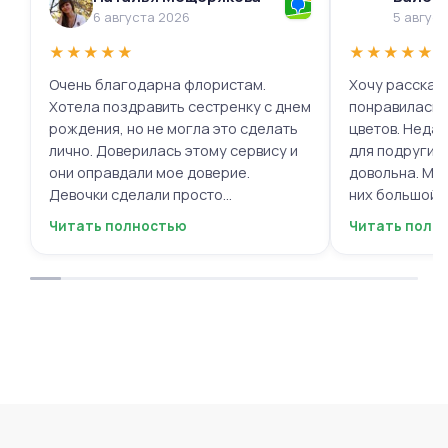
6 августа 2026
5 авгус
★
★
★
★
★
★
★
★
★
★
Очень благодарна флористам.
Хочу рассказа
Хотела поздравить сестренку с днем
понравилась 
рождения, но не могла это сделать
цветов. Недав
лично. Доверилась этому сервису и
для подруги, 
они оправдали мое доверие.
довольна. Мне
Девочки сделали просто
них большой в
фантастическую цветочную
композиций, 
Читать полностью
Читать полн
композицию, очень нежную и
по своему вку
гармоничную, прислали мне фото
отметить, что
для согласования. Все заботливо
быстрой. Цвет
упаковали и доставили. Очень
срок, что гов
довольна результатом😍
организации р
букеты были у
цветы приеха
красивыми