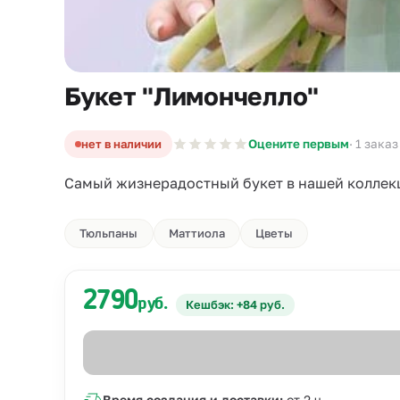
Букет "Лимончелло"
нет в наличии
Оцените первым
· 1 заказ
Самый жизнерадостный букет в нашей коллек
Тюльпаны
Маттиола
Цветы
2790
руб.
Кешбэк: +84 руб.
Время создания и доставки:
от 2 ч.