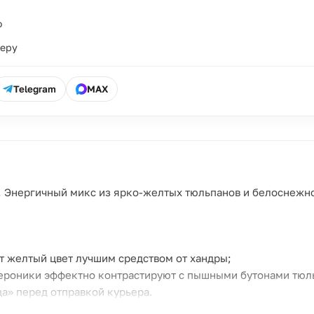
о
ьеру
Telegram
MAX
 Энергичный микс из ярко-желтых тюльпанов и белоснежно
т желтый цвет лучшим средством от хандры;
ероники эффектно контрастируют с пышными бутонами тюл
а» перед отправкой курьера.