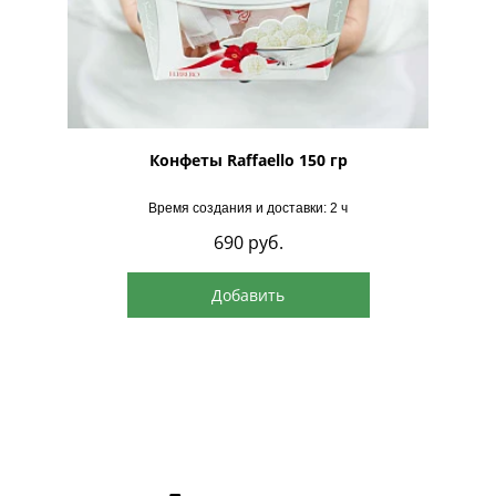
обработку поставщику. После этого возврат аванса не производится, так
как товар приобретается специально под ваш заказ (п. 4 ст. 26.1 Закона
«О защите прав потребителей»).
В случае задержки поставки по вине продавца, сумма предоплаты может
быть возвращена клиенту (ст. 23.1 Закона «О защите прав
потребителей»).
рская
Конфеты Raffaello 150 гр
Если товар поставляется по индивидуальному заказу и закупается
специально для клиента, он не подлежит возврату после передачи
Время создания и доставки: 2 ч
поставщику (ст. 497 ГК РФ, ст. 26.1 Закона «О защите прав
690
руб.
потребителей»).
Добавить