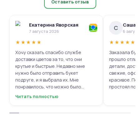
Оставить отзыв
Екатерина Яворская
Саша 
С
7 августа 2026
6 авгус
★
★
★
★
★
★
★
★
★
★
Хочу сказать спасибо службе
Заказала буке
доставки цветов за то, что они
прошло отлич
крутые и быстрые. Недавно мне
детали, доста
нужно было отправить букет
свежие, офор
подруге, и я выбрала их. Мне
красивое. Под
понравилось, что можно было
простоял поч
выбрать цветы и оформить заказ
заботу!
Читать полностью
онлайн, не вставая с дивана. Курьер
привез букет ровно в назначенное
время, и цветы были свежие и
красивые. Уверен, что многие оценят
такую классную услугу. Важно,
когда цветы доставляют на высшем