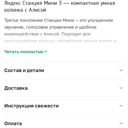
Яндекс Станция Мини 3 — компактная умная
колонка с Алисой
Третье поколение Станции Мини — это улучшенное
звучание, голосовое управление и удобное
взаимодействие с Алисой. Подходит для
прослушивания музыки, управления умным домом и
повседневных задач.
Читать полностью
Характеристики:
Состав и детали
Объёмный и чистый звук с усиленными басами;
Голосовой помощник Алиса — отвечает на вопросы,
включает музыку, управляет устройствами;
Доставка
Поддержка Bluetooth и Wi-Fi для воспроизведения с
телефона, планшета или ПК;
Инструкция свежести
Совместимость с Яндекс Музыкой, ВКонтакте
Музыкой и другими сервисами;
Управление умным домом: освещение, розетки,
Оплата
климат и многое другое;