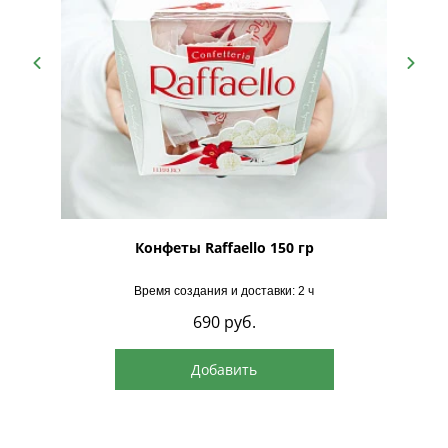
поставщиков.
Отмена предзаказа возможна только до момента передачи заказа в
обработку поставщику. После этого возврат аванса не производится, так
как товар приобретается специально под ваш заказ (п. 4 ст. 26.1 Закона
«О защите прав потребителей»).
В случае задержки поставки по вине продавца, сумма предоплаты может
быть возвращена клиенту (ст. 23.1 Закона «О защите прав
потребителей»).
Если товар поставляется по индивидуальному заказу и закупается
специально для клиента, он не подлежит возврату после передачи
рская
Конфеты Raffaello 150 гр
поставщику (ст. 497 ГК РФ, ст. 26.1 Закона «О защите прав
потребителей»).
Время создания и доставки: 2 ч
690
руб.
Добавить