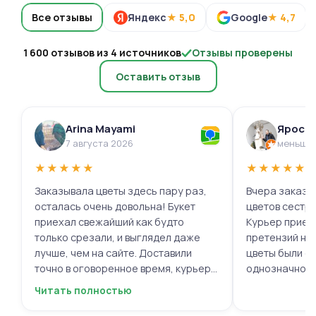
Все отзывы
Яндекс
★ 5,0
Google
★ 4,7
1 600 отзывов из 4 источников
Отзывы проверены
Оставить отзыв
Arina Mayami
Яросл
7 августа 2026
меньше 
★
★
★
★
★
★
★
★
★
★
Заказывала цветы здесь пару раз,
Вчера заказыв
осталась очень довольна! Букет
цветов сестре
приехал свежайший как будто
Курьер приех
только срезали, и выглядел даже
претензий нет.
лучше, чем на сайте. Доставили
цветы были с
точно в оговоренное время, курьер
однозначно.
вежливый, ещё и открытку с тёплыми
Читать полностью
пожеланиями приложили, люблю
места с такими забавными мелочами