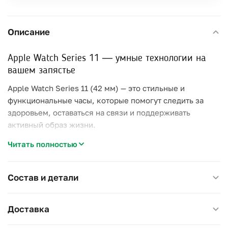
Описание
Apple Watch Series 11 — умные технологии на
вашем запястье
Apple Watch Series 11 (42 мм) — это стильные и
функциональные часы, которые помогут следить за
здоровьем, оставаться на связи и поддерживать
активный образ жизни.
Читать полностью
Характеристики:
Дисплей с тонкими рамками и повышенной
Состав и детали
яркостью;
Быстрый чип S11 — мгновенное открытие
приложений и плавная работа;
Доставка
Отслеживание пульса, сна, уровня кислорода в