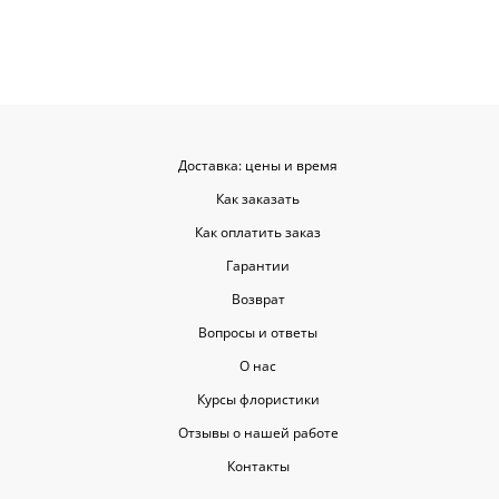
такую классную услугу. Важно,
когда цветы доставляют на высшем
уровне, ведь букет может быть не
только сюрпризом, но и способом
показать свои чувства. Рекомендую
эту службу всем, кто любит качество
и скорость.
Доставка: цены и время
Как заказать
Как оплатить заказ
Гарантии
Возврат
Вопросы и ответы
О нас
Курсы флористики
Отзывы о нашей работе
Контакты