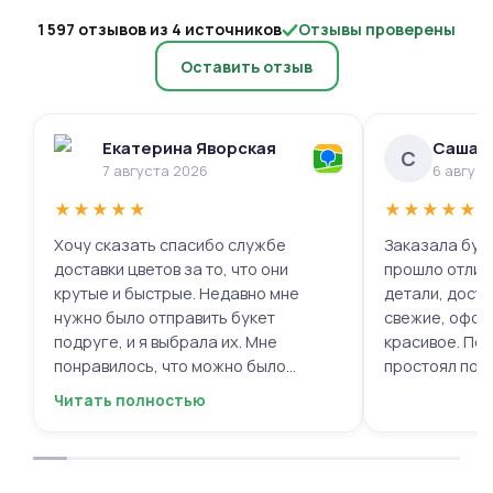
1 597 отзывов из 4 источников
Отзывы проверены
Оставить отзыв
Екатерина Яворская
Саша 
С
7 августа 2026
6 авгус
★
★
★
★
★
★
★
★
★
★
Хочу сказать спасибо службе
Заказала буке
доставки цветов за то, что они
прошло отлич
крутые и быстрые. Недавно мне
детали, доста
нужно было отправить букет
свежие, офор
подруге, и я выбрала их. Мне
красивое. Под
понравилось, что можно было
простоял поч
выбрать цветы и оформить заказ
заботу!
Читать полностью
онлайн, не вставая с дивана. Курьер
привез букет ровно в назначенное
время, и цветы были свежие и
красивые. Уверен, что многие оценят