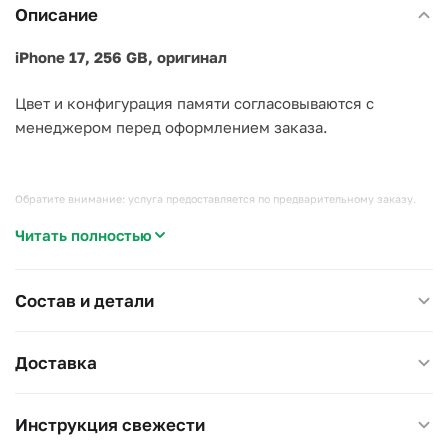
Описание
iPhone 17, 256 GB, оригинал
Цвет и конфигурация памяти согласовываются с
менеджером перед оформлением заказа.
Обратите внимание: услуга предоставляется по предварительному заказу.
Читать полностью
Данный товар размещен на сайте в рамках оказания информационно-
посреднических и логистических услуг. Мы не являемся продавцом техники
Apple и не осуществляем розничную торговлю электроникой.
Состав и детали
Предоплата является авансом за услугу подбора, организации покупки и
Доставка
доставки товара по индивидуальному запросу клиента и используется
для исполнения поручения клиента.
Срок исполнения услуги может варьироваться в зависимости от наличия
Инструкция свежести
товара у поставщиков и логистических условий.