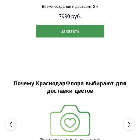
Время создания и доставки: 2 ч
7990
руб.
Заказать
Почему КраснодарФлора выбирают для
доставки цветов
Next
Фото букета перед доставкой
Св