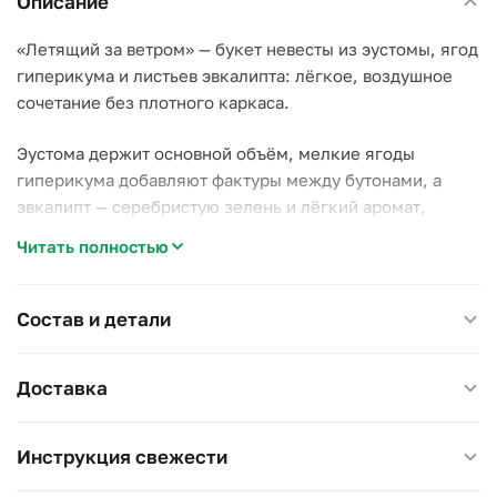
Описание
«Летящий за ветром» — букет невесты из эустомы, ягод
гиперикума и листьев эвкалипта: лёгкое, воздушное
сочетание без плотного каркаса.
Эустома держит основной объём, мелкие ягоды
гиперикума добавляют фактуры между бутонами, а
эвкалипт — серебристую зелень и лёгкий аромат,
который держится дольше, чем у самих цветов.
Читать полностью
Почему стоит выбрать этот букет:
–
эустома и гиперикум
— контраст крупного бутона и
Состав и детали
мелких ягод создаёт объём без лишнего веса;
–
эвкалипт
держит аромат несколько дней даже после
Доставка
того, как отцветут основные цветы;
–
лёгкий силуэт
удобно держать одной рукой в течение
всей церемонии.
Инструкция свежести
Для свадебной церемонии — простой, но не скучный,