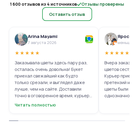
1 600 отзывов из 4 источников
Отзывы проверены
Оставить отзыв
Arina Mayami
Яросл
7 августа 2026
меньше 
★
★
★
★
★
★
★
★
★
★
Заказывала цветы здесь пару раз,
Вчера заказыв
осталась очень довольна! Букет
цветов сестре
приехал свежайший как будто
Курьер приех
только срезали, и выглядел даже
претензий нет.
лучше, чем на сайте. Доставили
цветы были с
точно в оговоренное время, курьер
однозначно.
вежливый, ещё и открытку с тёплыми
Читать полностью
пожеланиями приложили, люблю
места с такими забавными мелочами
приятными. Однозначно буду
заказывать ещё, могу всем