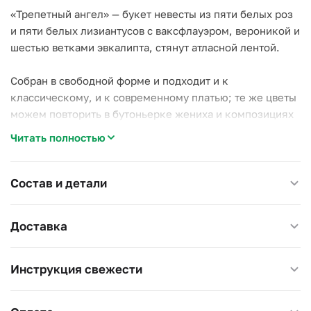
«Трепетный ангел» — букет невесты из пяти белых роз
и пяти белых лизиантусов с ваксфлауэром, вероникой и
шестью ветками эвкалипта, стянут атласной лентой.
Собран в свободной форме и подходит и к
классическому, и к современному платью; те же цветы
можем повторить в бутоньерке жениха и композициях
на стол.
Читать полностью
До церемонии храните букет в прохладе, ножками в
воде; перед выходом промокните стебли салфеткой.
Состав и детали
Букет выдержит целый день съёмок.
Доставка
Инструкция свежести