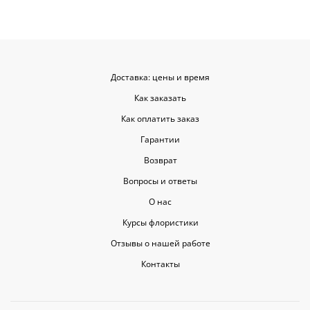
когда цветы доставляют на высшем
уровне, ведь букет может быть не
только сюрпризом, но и способом
показать свои чувства. Рекомендую
эту службу всем, кто любит качество
и скорость.
Доставка: цены и время
Как заказать
Как оплатить заказ
Гарантии
Возврат
Вопросы и ответы
О нас
Курсы флористики
Отзывы о нашей работе
Контакты