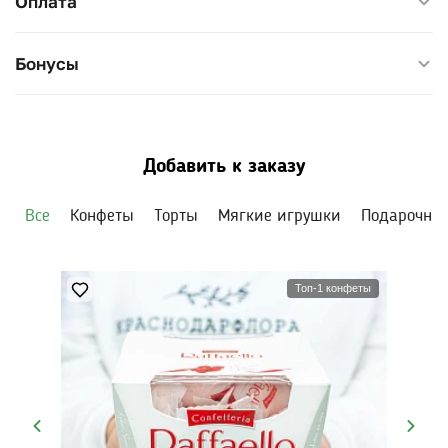
Оплата
Бонусы
Добавить к заказу
Все
Конфеты
Торты
Мягкие игрушки
Подарочны
Топ-1 конфеты