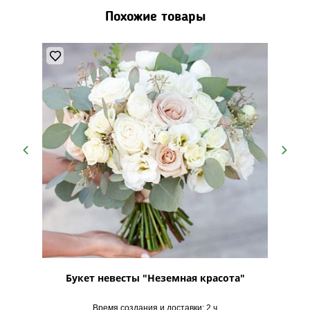
Похожие товары
ье"
Букет невесты "Неземная красота"
Бук
Время создания и доставки: 2 ч