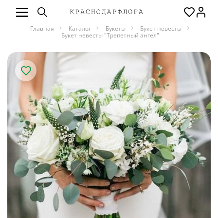
Главная
Каталог
Букеты
Букет невесты
Букет невесты "Трепетный ангел"