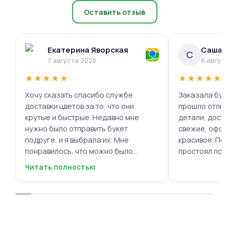
Оставить отзыв
Екатерина Яворская
Саша 
С
7 августа 2026
6 авгус
★
★
★
★
★
★
★
★
★
★
Хочу сказать спасибо службе
Заказала буке
доставки цветов за то, что они
прошло отлич
крутые и быстрые. Недавно мне
детали, доста
нужно было отправить букет
свежие, офор
подруге, и я выбрала их. Мне
красивое. Под
понравилось, что можно было
простоял поч
выбрать цветы и оформить заказ
заботу!
Читать полностью
онлайн, не вставая с дивана. Курьер
привез букет ровно в назначенное
время, и цветы были свежие и
красивые. Уверен, что многие оценят
такую классную услугу. Важно,