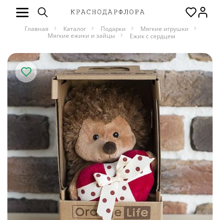
Главная
Каталог
Подарки
Мягкие игрушки
Мягкие ежики и зайцы
Ежик с сердцем