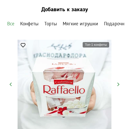
Добавить к заказу
Все
Конфеты
Торты
Мягкие игрушки
Подарочны
Топ-1 конфеты