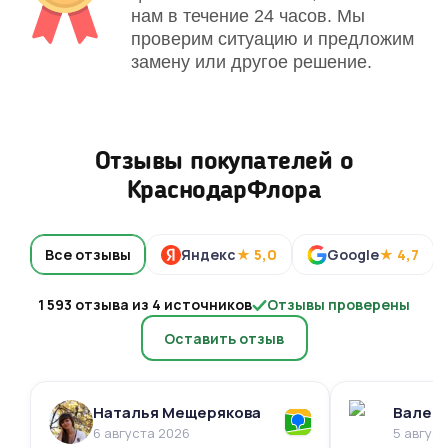
нам в течение 24 часов. Мы
проверим ситуацию и предложим
замену или другое решение.
Отзывы покупателей о
КраснодарФлора
Все отзывы
Яндекс
★ 5,0
Google
★ 4,7
1 593 отзыва из 4 источников
Отзывы проверены
Оставить отзыв
Наталья Мещерякова
Валери
6 августа 2026
5 авгус