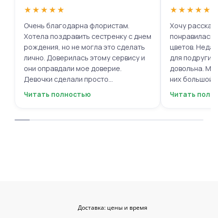
★
★
★
★
★
★
★
★
★
★
Очень благодарна флористам.
Хочу рассказа
Хотела поздравить сестренку с днем
понравилась 
рождения, но не могла это сделать
цветов. Недав
лично. Доверилась этому сервису и
для подруги, 
они оправдали мое доверие.
довольна. Мне
Девочки сделали просто
них большой в
фантастическую цветочную
композиций, 
Читать полностью
Читать полн
композицию, очень нежную и
по своему вку
гармоничную, прислали мне фото
отметить, что
для согласования. Все заботливо
быстрой. Цвет
упаковали и доставили. Очень
срок, что гов
довольна результатом😍
организации р
букеты были у
цветы приеха
красивыми
Доставка: цены и время