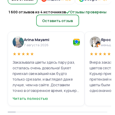
1 600 отзывов из 4 источников
Отзывы проверены
Оставить отзыв
Arina Mayami
Яросл
7 августа 2026
меньше 
★
★
★
★
★
★
★
★
★
★
Заказывала цветы здесь пару раз,
Вчера заказыв
осталась очень довольна! Букет
цветов сестре
приехал свежайший как будто
Курьер приех
только срезали, и выглядел даже
претензий нет.
лучше, чем на сайте. Доставили
цветы были с
точно в оговоренное время, курьер
однозначно.
вежливый, ещё и открытку с тёплыми
Читать полностью
пожеланиями приложили, люблю
места с такими забавными мелочами
приятными. Однозначно буду