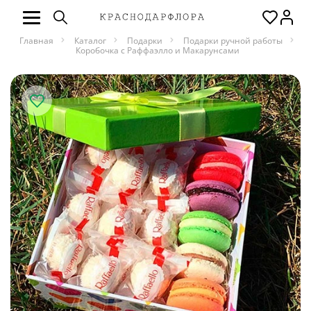
Главная
Каталог
Подарки
Подарки ручной работы
Коробочка с Раффаэлло и Макарунсами