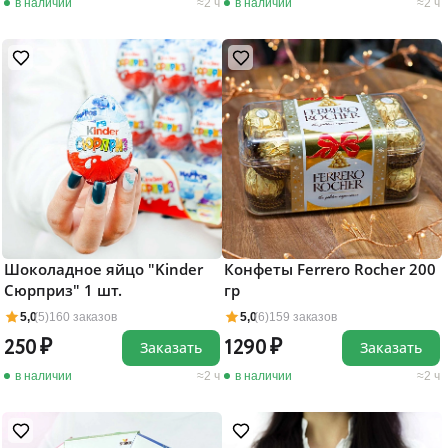
в наличии
2 ч
в наличии
2 ч
Шоколадное яйцо "Kinder
Конфеты Ferrero Rocher 200
Сюрприз" 1 шт.
гр
5,0
(5)
160 заказов
5,0
(6)
159 заказов
250
1290
Заказать
Заказать
в наличии
2 ч
в наличии
2 ч