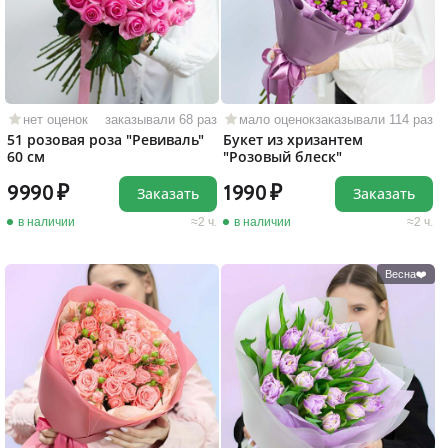
нет оценок
заказывали 68 раз
мало оценок
заказывали 114 раз
51 розовая роза "Ревиваль"
Букет из хризантем
60 см
"Розовый блеск"
9990
1990
Заказать
Заказать
в наличии
2 ч.
в наличии
2 ч.
Весна❤️