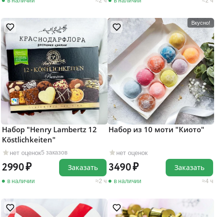
в наличии
2 ч
в наличии
2 ч
Вкусно!
Набор "Henry Lambertz 12
Набор из 10 моти "Киото"
Köstlichkeiten"
нет оценок
нет оценок
5 заказов
2990
3490
Заказать
Заказать
в наличии
2 ч
в наличии
4 ч