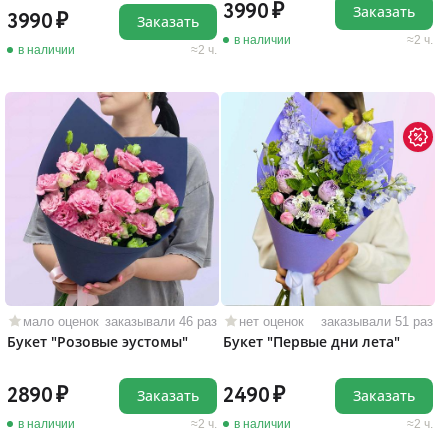
3990
Заказать
3990
Заказать
в наличии
2 ч.
в наличии
2 ч.
мало оценок
заказывали 46 раз
нет оценок
заказывали 51 раз
Букет "Розовые эустомы"
Букет "Первые дни лета"
2890
2490
Заказать
Заказать
в наличии
2 ч.
в наличии
2 ч.