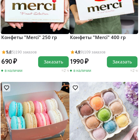
Конфеты "Merci" 250 гр
Конфеты "Merci" 400 гр
5,0
(5)
190 заказов
4,9
(9)
109 заказов
690
1990
Заказать
Заказать
в наличии
2 ч
в наличии
2 ч