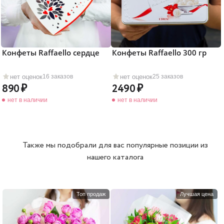
Конфеты Raffaello сердце
Конфеты Raffaello 300 гр
нет оценок
нет оценок
16 заказов
25 заказов
890
2490
нет в наличии
нет в наличии
Также мы подобрали для вас популярные позиции из
нашего каталога
Топ продаж
Лучшая цена