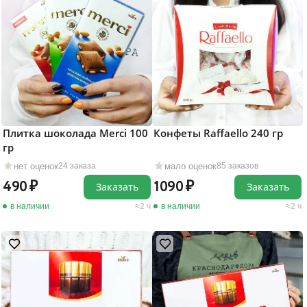
Плитка шоколада Merci 100
Конфеты Raffaello 240 гр
гр
нет оценок
мало оценок
24 заказа
85 заказов
490
1090
Заказать
Заказать
в наличии
2 ч
в наличии
2 ч