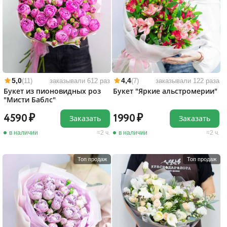
5,0
4,4
(11)
заказывали 612 раз
(7)
заказывали 122 раза
Букет из пионовидных роз
Букет "Яркие альстромерии"
"Мисти Баблс"
4590
1990
Заказать
Заказать
в наличии
2 ч.
в наличии
2 ч.
Топ продаж
Топ продаж