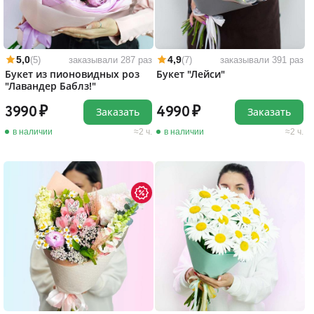
5,0
4,9
(5)
заказывали 287 раз
(7)
заказывали 391 раз
Букет из пионовидных роз
Букет "Лейси"
"Лавандер Баблз!"
3990
4990
Заказать
Заказать
в наличии
2 ч.
в наличии
2 ч.