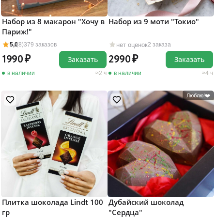
Набор из 8 макарон "Хочу в
Набор из 9 моти "Токио"
Париж!"
нет оценок
5,0
(8)
379 заказов
2 заказа
1990
2990
Заказать
Заказать
в наличии
2 ч
в наличии
4 ч
Люблю!❤️
Плитка шоколада Lindt 100
Дубайский шоколад
гр
"Сердца"