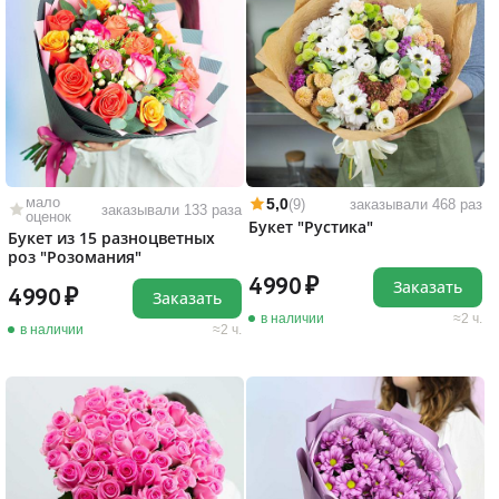
мало
5,0
(9)
заказывали 468 раз
заказывали 133 раза
оценок
Букет "Рустика"
Букет из 15 разноцветных
роз "Розомания"
4990
Заказать
4990
Заказать
в наличии
2 ч.
в наличии
2 ч.