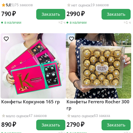
нет оценок
5,0
(5)
75 заказов
19 заказов
790
2990
Заказать
Заказать
в наличии
2 ч
в наличии
1 ч
Конфеты Коркунов 165 гр
Конфеты Ferrero Rocher 300
гр
мало оценок
мало оценок
47 заказов
63 заказа
890
2790
Заказать
Заказать