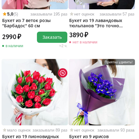
5,0
(5)
заказывали 195 раз
нет оценок
заказывали 57 раз
Букет из 7 веток розы
Букет из 19 лавандовых
"Барбадос" 60 см
тюльпанов "Это точно
любовь!"
3890
2990
Заказать
нет в наличии
в наличии
2 ч.
Приятно удивить!
мало оценок
заказывали 89 раз
нет оценок
заказывали 93 раза
Букет из 19 пионовидных
Букет из 9 ирисов