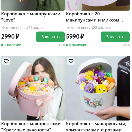
Коробочка с макарунсами
Коробочка с 20
"Love"
макарунсами и миксом
цветов
мало оценок
мало оценок
72 заказа
28 заказов
2990
5990
Заказать
Заказать
в наличии
3 ч
в наличии
2 ч
Коробочка с макаронсами
Коробочка с макарунсами,
"Красивые вкусности"
хризантемами и розами