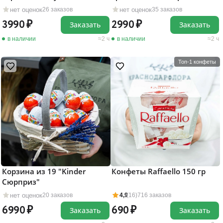
нет оценок
нет оценок
26 заказов
35 заказов
3990
2990
Заказать
Заказать
в наличии
2 ч
в наличии
2 ч
Топ-1 конфеты
Корзина из 19 "Kinder
Конфеты Raffaello 150 гр
Сюрприз"
нет оценок
20 заказов
4,9
(16)
716 заказов
6990
690
Заказать
Заказать