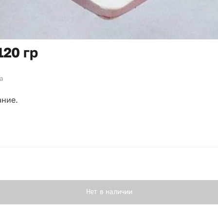
120 гр
за
ание.
Нет в наличии