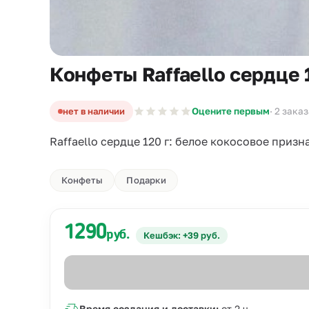
Конфеты Raffaello сердце 
нет в наличии
Оцените первым
· 2 зака
Raffaello сердце 120 г: белое кокосовое призн
Конфеты
Подарки
1290
руб.
Кешбэк: +39 руб.
Время создания и доставки:
от 2 ч.