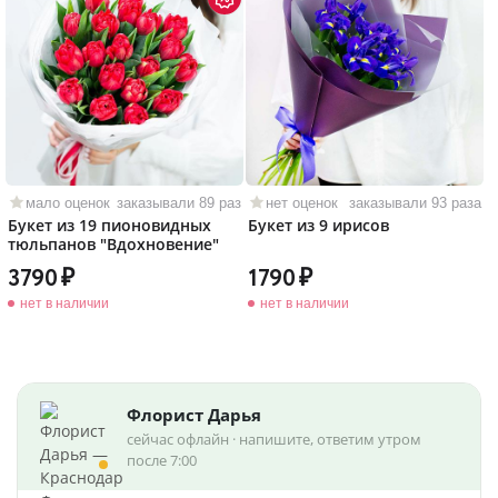
мало оценок
заказывали 89 раз
нет оценок
заказывали 93 раза
Букет из 19 пионовидных
Букет из 9 ирисов
тюльпанов "Вдохновение"
3790
1790
нет в наличии
нет в наличии
Флорист Дарья
сейчас офлайн · напишите, ответим утром
после 7:00