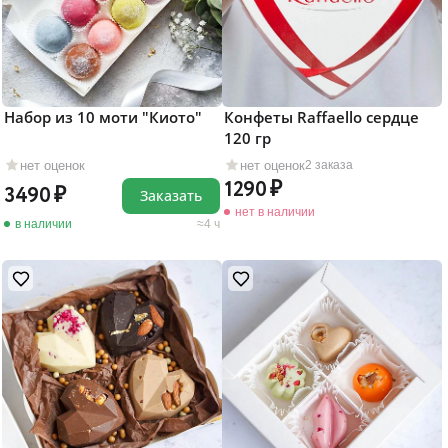
Набор из 10 моти "Киото"
Конфеты Raffaello сердце
120 гр
нет оценок
нет оценок
2 заказа
1290
3490
Заказать
нет в наличии
в наличии
4 ч