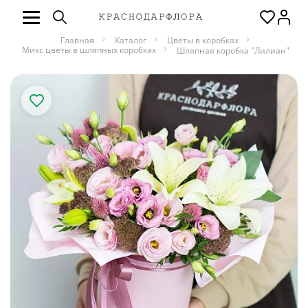
Главная
Каталог
Цветы в коробках
Микс цветы в шляпных коробках
Шляпная коробка "Лилиан"