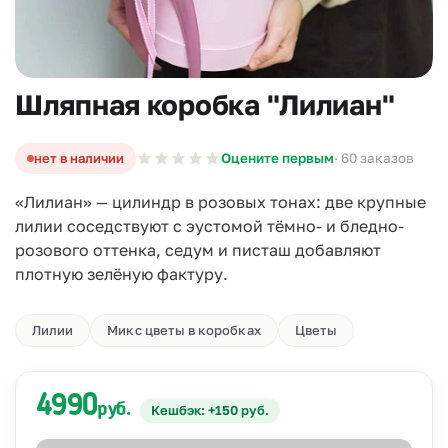
Шляпная коробка "Лилиан"
нет в наличии
Оцените первым
· 60 заказов
«Лилиан» — цилиндр в розовых тонах: две крупные
лилии соседствуют с эустомой тёмно- и бледно-
розового оттенка, седум и писташ добавляют
плотную зелёную фактуру.
Лилии
Микс цветы в коробках
Цветы
4990
руб.
Кешбэк: +150 руб.