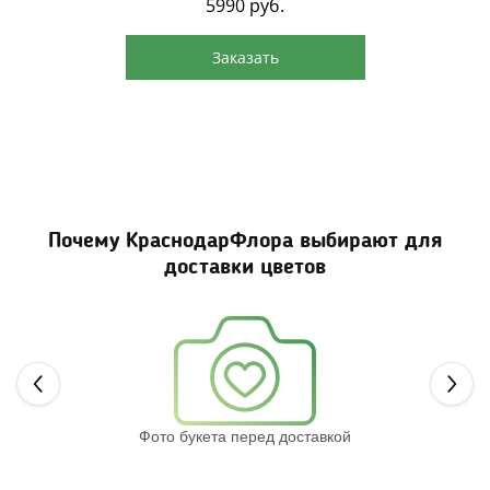
5990
руб.
Заказать
Почему КраснодарФлора выбирают для
доставки цветов
Next
Фото букета перед доставкой
Св