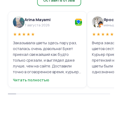
Оставить отзыв
Arina Mayami
Яросл
7 августа 2026
меньше 
★
★
★
★
★
★
★
★
★
★
Заказывала цветы здесь пару раз,
Вчера заказыв
осталась очень довольна! Букет
цветов сестре
приехал свежайший как будто
Курьер приех
только срезали, и выглядел даже
претензий нет.
лучше, чем на сайте. Доставили
цветы были с
точно в оговоренное время, курьер
однозначно.
вежливый, ещё и открытку с тёплыми
Читать полностью
пожеланиями приложили, люблю
места с такими забавными мелочами
приятными. Однозначно буду
заказывать ещё, могу всем
советовать.