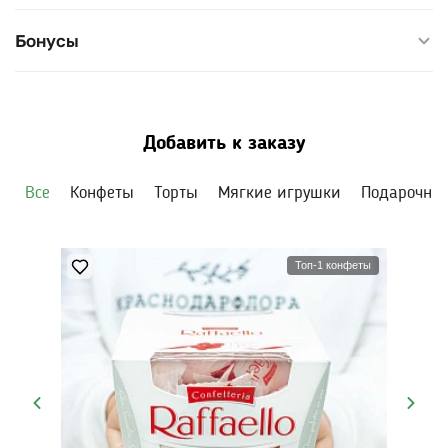
в губке с водой — доливайте её раз в два дня, вдали от
батареи и прямого солнца.
Бонусы
Добавить к заказу
Все
Конфеты
Торты
Мягкие игрушки
Подарочны
Топ-1 конфеты