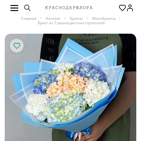
Главная
Каталог
Букеты
Монобукеты
Букет из 7 разноцветных гортензий