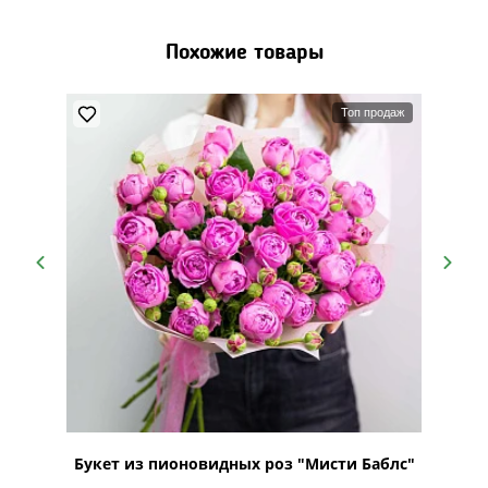
Похожие товары
Топ продаж
ий
Букет из пионовидных роз "Мисти Баблс"
Буке