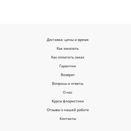
такую классную услугу. Важно,
когда цветы доставляют на высшем
уровне, ведь букет может быть не
только сюрпризом, но и способом
показать свои чувства. Рекомендую
эту службу всем, кто любит качество
и скорость.
Доставка: цены и время
Как заказать
Как оплатить заказ
Гарантии
Возврат
Вопросы и ответы
О нас
Курсы флористики
Отзывы о нашей работе
Контакты