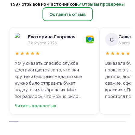
1 597 отзывов из 4 источников
Отзывы проверены
Оставить отзыв
Екатерина Яворская
Саша 
С
7 августа 2026
6 авгус
★
★
★
★
★
★
★
★
★
★
Хочу сказать спасибо службе
Заказала буке
доставки цветов за то, что они
прошло отлич
крутые и быстрые. Недавно мне
детали, доста
нужно было отправить букет
свежие, офор
подруге, и я выбрала их. Мне
красивое. Под
понравилось, что можно было
простоял поч
выбрать цветы и оформить заказ
заботу!
Читать полностью
онлайн, не вставая с дивана. Курьер
привез букет ровно в назначенное
время, и цветы были свежие и
красивые. Уверен, что многие оценят