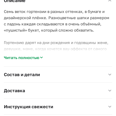
Описание
Семь веток гортензии в разных оттенках, в бумаге и
дизайнерской плёнке. Разноцветные шапки размером
с ладонь каждая складываются в очень объёмный,
«пушистый» букет, который сложно обхватить.
Гортензию дарят на дни рождения и годовщины жене,
девушке, маме, когда хочется вау-эффекта от самого
объёма, а не от количества стеблей.
Читать полностью
Единственное требование гортензии — вода: полная
ваза, доливать и менять каждый день, стебли
Состав и детали
подрезать. Взамен она стоит неделю и дольше, не
теряя формы.
Доставка
Размер 25×25 см, высота 40–50 см.
Инструкция свежести