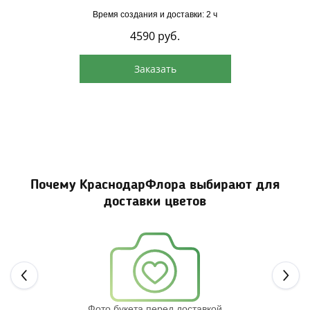
Время создания и доставки: 2 ч
4590
руб.
Заказать
Почему КраснодарФлора выбирают для
доставки цветов
Next
Фото букета перед доставкой
Св