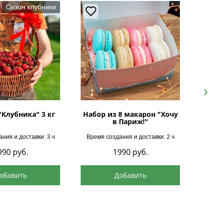
Сезон клубники
Next
"Клубника" 3 кг
Набор из 8 макарон "Хочу
в Париж!"
ния и доставки: 3 ч
Время создания и доставки: 2 ч
Врем
990
руб.
1990
руб.
обавить
Добавить