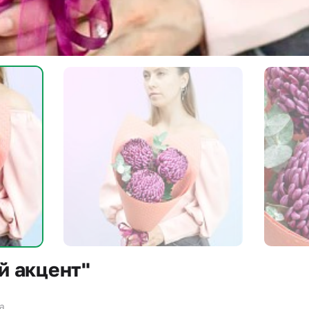
й акцент"
за