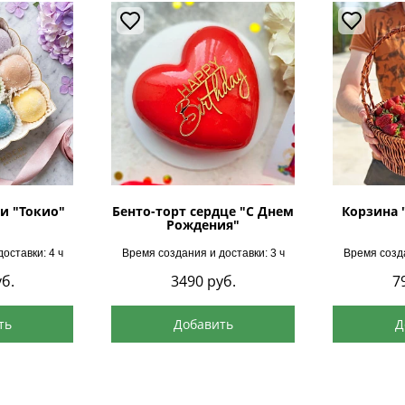
и "Токио"
Бенто-торт сердце "С Днем
Корзина 
Рождения"
оставки: 4 ч
Время создания и доставки: 3 ч
Время созда
б.
3490
руб.
7
ть
Добавить
Д