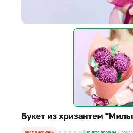
Букет из хризантем "Милы
нет в наличии
Оцените первым
· 3 зака