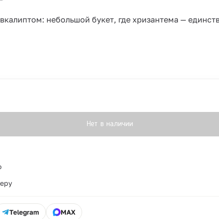
калиптом: небольшой букет, где хризантема — единств
Нет в наличии
о
ьеру
Telegram
MAX