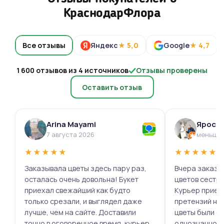
КраснодарФлора
Все отзывы
Яндекс
★ 5,0
Google
★ 4,7
1 600 отзывов из 4 источников
Отзывы проверены
Оставить отзыв
Arina Mayami
Яросл
7 августа 2026
меньше 
★
★
★
★
★
★
★
★
★
★
Заказывала цветы здесь пару раз,
Вчера заказыв
осталась очень довольна! Букет
цветов сестре
приехал свежайший как будто
Курьер приех
только срезали, и выглядел даже
претензий нет.
лучше, чем на сайте. Доставили
цветы были с
точно в оговоренное время, курьер
однозначно.