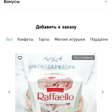
Бонусы
Добавить к заказу
Все
Конфеты
Торты
Мягкие игрушки
Подарочны
Топ-1 конфеты