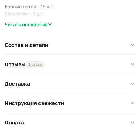
Еловые ветки - 15 шт.
Суккулент - 1 шт.
Лагурус красный - 10 шт.
Читать полностью
Мандарин сушеный - 1 шт.
Шишки еловые - 4 шт.
Корица - 2 шт.
Состав и детали
Красные ягоды - 2 ветки
Скимия - 2 ветки
Отзывы
1 отзыв
Тысячелистник - 7 веток
Декоративные яблоки - 3 шт.
Елочные игрушки - 11 шт.
Доставка
Инструкция свежести
Оплата