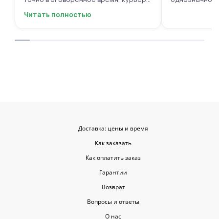
вежливый, ещё и открытку с тёплыми
Читать полностью
пожеланиями приложили, люблю
места с такими забавными мелочами
приятными. Однозначно буду
заказывать ещё, могу всем
советовать.
Доставка: цены и время
Как заказать
Как оплатить заказ
Гарантии
Возврат
Вопросы и ответы
О нас