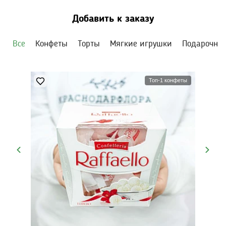
Добавить к заказу
Все
Конфеты
Торты
Мягкие игрушки
Подарочны
Топ-1 конфеты