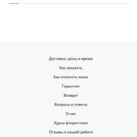
для согласования. Все заботливо
быстрой. Цвет
упаковали и доставили. Очень
срок, что гов
довольна результатом😍
организации р
букеты были у
цветы приеха
красивыми
Доставка: цены и время
Как заказать
Как оплатить заказ
Гарантии
Возврат
Вопросы и ответы
О нас
Курсы флористики
Отзывы о нашей работе