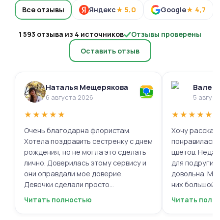
Все отзывы
Яндекс
★ 5,0
Google
★ 4,7
1 593 отзыва из 4 источников
Отзывы проверены
Оставить отзыв
Наталья Мещерякова
Валери
6 августа 2026
5 авгус
★
★
★
★
★
★
★
★
★
★
Очень благодарна флористам.
Хочу рассказа
Хотела поздравить сестренку с днем
понравилась 
рождения, но не могла это сделать
цветов. Недав
лично. Доверилась этому сервису и
для подруги, 
они оправдали мое доверие.
довольна. Мне
Девочки сделали просто
них большой в
фантастическую цветочную
композиций, 
Читать полностью
Читать полн
композицию, очень нежную и
по своему вку
гармоничную, прислали мне фото
отметить, что