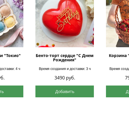
и "Токио"
Бенто-торт сердце "С Днем
Корзина 
Рождения"
оставки: 4 ч
Время создания и доставки: 3 ч
Время созда
б.
3490
руб.
7
ть
Добавить
Д