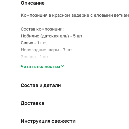
Описание
Композиция в красном ведерке с еловыми веткам
Состав композиции:
Нобилис (датская ель) - 5 шт.
Свеча - 1 шт.
Новогодние шары - 7 шт.
Звезда - 1 шт.
Декоративные ягоды - 2 шт.
Читать полностью
Деревянное украшение "ёлочка" - 2 шт.
Примерный диаметр композиции: 17-20 см
Состав и детали
Примерная высота композиции: 30 см
Доставка
Инструкция свежести