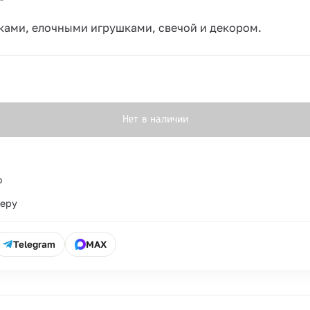
ками, елочными игрушками, свечой и декором.
Нет в наличии
о
ьеру
Telegram
MAX