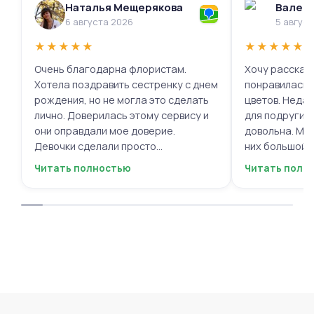
Наталья Мещерякова
Валери
6 августа 2026
5 авгус
★
★
★
★
★
★
★
★
★
★
Очень благодарна флористам.
Хочу рассказа
Хотела поздравить сестренку с днем
понравилась 
рождения, но не могла это сделать
цветов. Недав
лично. Доверилась этому сервису и
для подруги, 
они оправдали мое доверие.
довольна. Мне
Девочки сделали просто
них большой в
фантастическую цветочную
композиций, 
Читать полностью
Читать полн
композицию, очень нежную и
по своему вку
гармоничную, прислали мне фото
отметить, что
для согласования. Все заботливо
быстрой. Цвет
упаковали и доставили. Очень
срок, что гов
довольна результатом😍
организации р
букеты были у
цветы приеха
красивыми