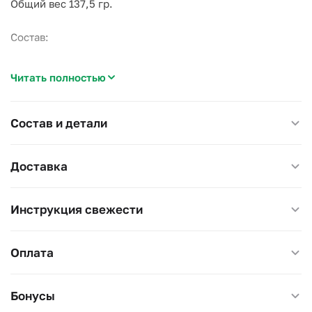
Общий вес 137,5 гр.
Состав:
1. Шоколад молочный Kinder Chocolate Maxi (1 шт.)
Читать полностью
2. Шоколад молочный Kinder Chocolate со злаками (1
шт.),
3. Вафли Kinder Bueno (1 шт.),
Состав и детали
4. Шоколад молочный Kinder Chocolate (1 шт.)
5. Мягкая игрушка
Доставка
Инструкция свежести
Оплата
Бонусы