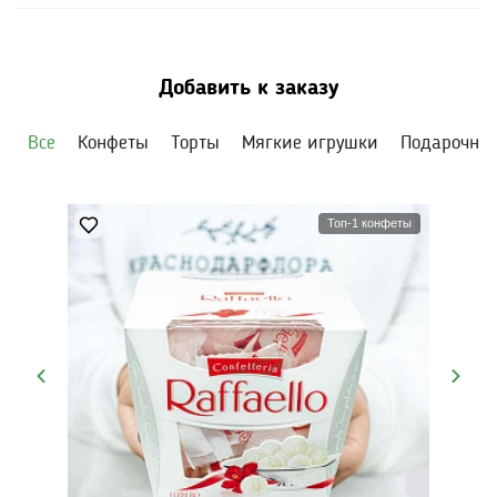
Добавить к заказу
Все
Конфеты
Торты
Мягкие игрушки
Подарочны
Топ-1 конфеты