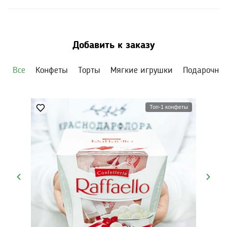
ежедневно и держите в прохладном месте, пока
бутоны раскрываются.
Добавить к заказу
Все
Конфеты
Торты
Мягкие игрушки
Подарочны
Топ-1 конфеты