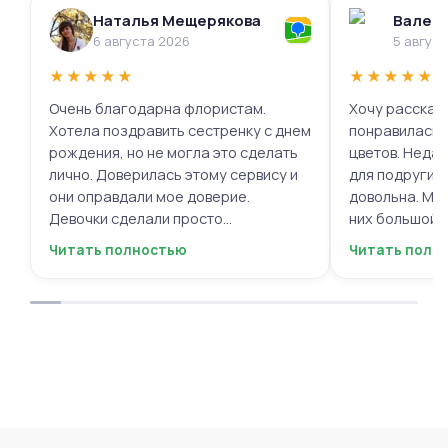
Наталья Мещерякова
Валери
6 августа 2026
5 авгус
★
★
★
★
★
★
★
★
★
★
Очень благодарна флористам.
Хочу рассказа
Хотела поздравить сестренку с днем
понравилась 
рождения, но не могла это сделать
цветов. Недав
лично. Доверилась этому сервису и
для подруги, 
они оправдали мое доверие.
довольна. Мне
Девочки сделали просто
них большой в
фантастическую цветочную
композиций, 
Читать полностью
Читать полн
композицию, очень нежную и
по своему вку
гармоничную, прислали мне фото
отметить, что
для согласования. Все заботливо
быстрой. Цвет
упаковали и доставили. Очень
срок, что гов
довольна результатом😍
организации р
букеты были у
цветы приеха
красивыми