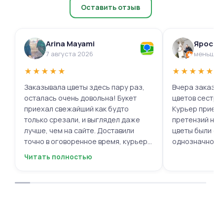
Оставить отзыв
Arina Mayami
Яросл
7 августа 2026
меньше 
★
★
★
★
★
★
★
★
★
★
Заказывала цветы здесь пару раз,
Вчера заказыв
осталась очень довольна! Букет
цветов сестре
приехал свежайший как будто
Курьер приех
только срезали, и выглядел даже
претензий нет.
лучше, чем на сайте. Доставили
цветы были с
точно в оговоренное время, курьер
однозначно.
вежливый, ещё и открытку с тёплыми
Читать полностью
пожеланиями приложили, люблю
места с такими забавными мелочами
приятными. Однозначно буду
заказывать ещё, могу всем
советовать.