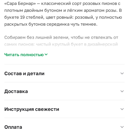
«Сара Бернар» — классический сорт розовых пионов с
плотным двойным бутоном и лёгким ароматом розы. В
букете 19 стеблей, цвет ровный: розовый, у полностью
раскрытых бутонов серединка чуть темнее.
Собираем без лишней зелени, чтобы не отвлекать от
самих пионов: чистый круглый букет в дизайнерской
упаковке с атласной лентой.
Читать полностью
Почему стоит выбрать «Сара Бернар»:
–
Раскрывается на глазах:
бутоны заметно
Состав и детали
увеличиваются в объёме уже в первый день в тепле;
–
Аромат:
у сорта выраженный сладкий запах —
Доставка
редкость для магазинных пионов;
–
Сезонность:
пион цветёт ограниченный период, и
такой букет ценят именно за это окно.
Инструкция свежести
Хороший повод: годовщина, день рождения или
подарок любимой женщине в пионовый сезон без
Оплата