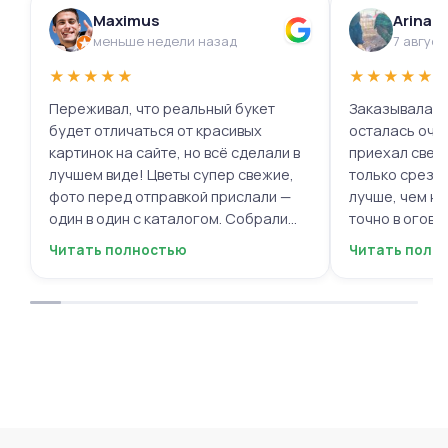
Maximus
Arina 
меньше недели назад
7 август
★
★
★
★
★
★
★
★
★
★
Переживал, что реальный букет
Заказывала ц
будет отличаться от красивых
осталась очень 
картинок на сайте, но всё сделали в
приехал свеж
лучшем виде! Цветы супер свежие,
только срезал
фото перед отправкой прислали —
лучше, чем на
один в один с каталогом. Собрали
точно в огово
быстро, курьер не подвёл. Мужской
вежливый, ещё
Читать полностью
Читать полн
респект за честность и качество!
пожеланиями
Буду обращаться ещё.
места с таки
приятными. О
заказывать е
советовать.