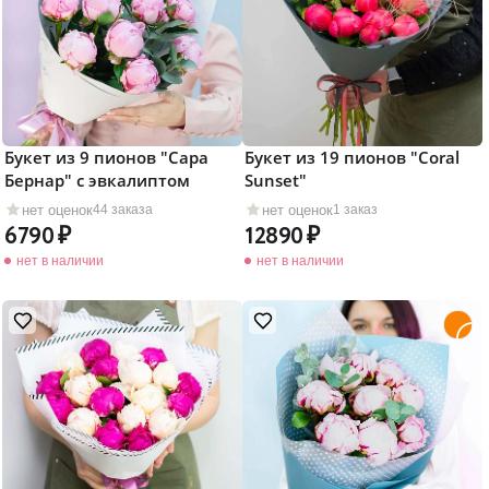
Букет из 9 пионов "Сара
Букет из 19 пионов "Coral
Бернар" c эвкалиптом
Sunset"
нет оценок
нет оценок
44 заказа
1 заказ
6790
12890
нет в наличии
нет в наличии