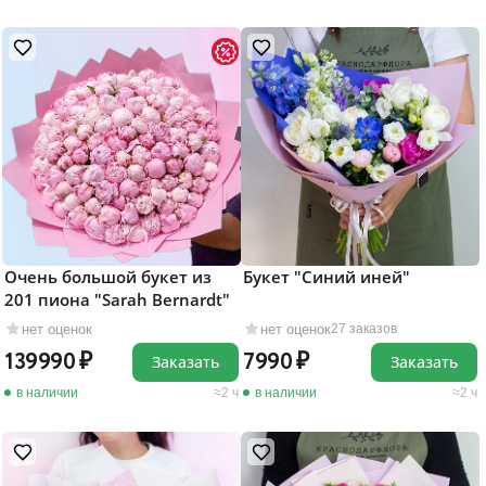
Очень большой букет из
Букет "Синий иней"
201 пиона "Sarah Bernardt"
нет оценок
нет оценок
27 заказов
139990
7990
Заказать
Заказать
в наличии
2 ч
в наличии
2 ч