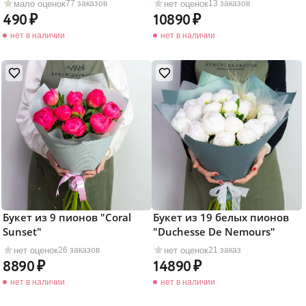
мало оценок
нет оценок
77 заказов
13 заказов
490
10890
нет в наличии
нет в наличии
Букет из 9 пионов "Coral
Букет из 19 белых пионов
Sunset"
"Duchesse De Nemours"
нет оценок
нет оценок
26 заказов
21 заказ
8890
14890
нет в наличии
нет в наличии