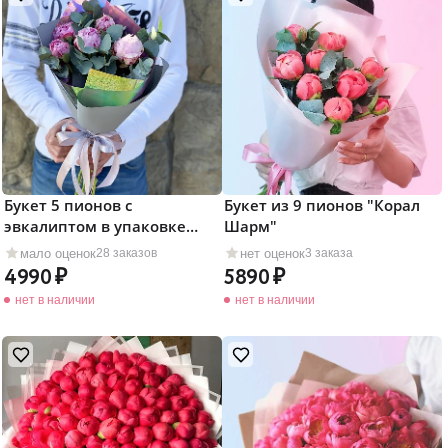
Букет 5 пионов с
Букет из 9 пионов "Корал
эвкалиптом в упаковке
Шарм"
хамелион
мало оценок
нет оценок
28 заказов
3 заказа
4990
5890
нет в наличии
нет в наличии