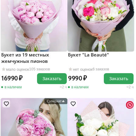
Букет из 19 местных
Букет "La Beauté"
жемчужных пионов
мало оценок
нет оценок
105 заказов
6 заказов
16990
9990
Заказать
Заказать
в наличии
2 ч
в наличии
2 ч
Суперхит🔥