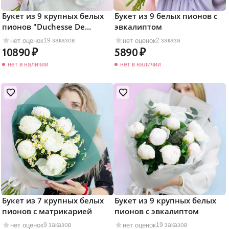
Букет из 9 крупных белых
Букет из 9 белых пионов с
пионов "Duchesse De
эвкалиптом
Nemours"
нет оценок
нет оценок
19 заказов
2 заказа
10890
5890
нет в наличии
нет в наличии
Букет из 7 крупных белых
Букет из 9 крупных белых
пионов с матрикарией
пионов с эвкалиптом
нет оценок
нет оценок
9 заказов
19 заказов