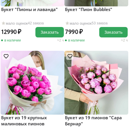
Букет "Пионы и лаванда"
Букет "Пион Bubbles"
мало оценок
мало оценок
42 заказа
53 заказа
12990
7990
Заказать
Заказать
в наличии
2 ч
в наличии
2 ч
Букет из 19 крупных
Букет из 19 пионов "Сара
малиновых пионов
Бернар"