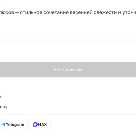
люсов — стильное сочетание весенней свежести и утон
Нет в наличии
о
ьеру
Telegram
MAX