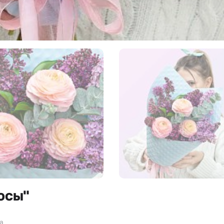
юсы"
за