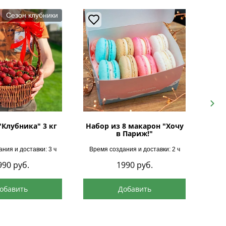
Сезон клубники
Next
"Клубника" 3 кг
Набор из 8 макарон "Хочу
в Париж!"
ния и доставки: 3 ч
Время создания и доставки: 2 ч
Врем
990
руб.
1990
руб.
обавить
Добавить