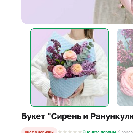
Букет "Сирень и Ранункул
нет в наличии
Оцените первым
· 2 зака