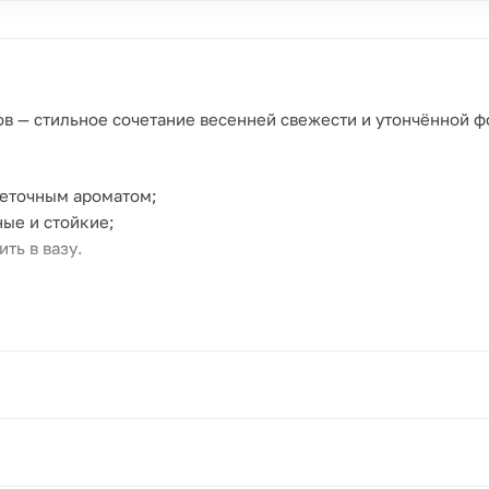
в — стильное сочетание весенней свежести и утончённой 
веточным ароматом;
ые и стойкие;
ть в вазу.
зон сирени.