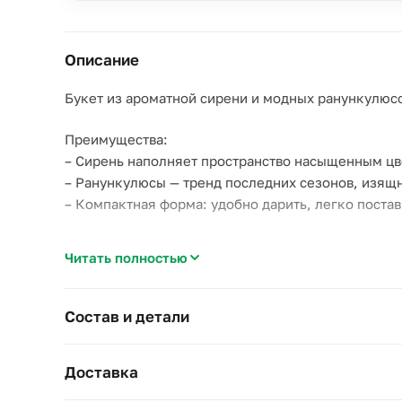
Описание
Букет из ароматной сирени и модных ранункулюсо
Преимущества:
– Сирень наполняет пространство насыщенным ц
– Ранункулюсы — тренд последних сезонов, изящн
– Компактная форма: удобно дарить, легко постави
Подходит для:
Читать полностью
– Поздравления с праздником;
– Весеннего настроения без повода;
– Утреннего сюрприза или вечернего визита.
Состав и детали
Доступно в ограниченное время — пока длится се
Доставка