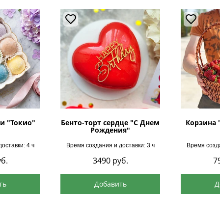
и "Токио"
Бенто-торт сердце "С Днем
Корзина 
Рождения"
оставки: 4 ч
Время создания и доставки: 3 ч
Время созда
б.
3490
руб.
7
ть
Добавить
Д