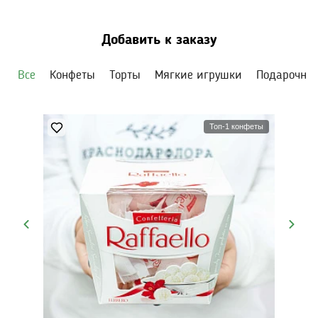
Подрежьте стебли, меняйте воду раз в два дня и
уберите от прямого солнца.
Добавить к заказу
Все
Конфеты
Торты
Мягкие игрушки
Подарочны
Топ-1 конфеты