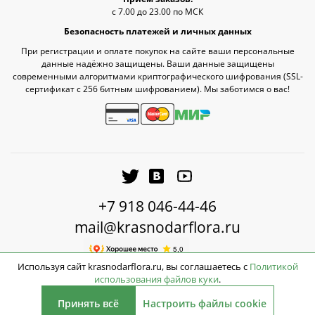
с 7.00 до 23.00 по МСК
Безопасность платежей и личных данных
При регистрации и оплате покупок на сайте ваши персональные
данные надёжно защищены. Ваши данные защищены
современными алгоритмами криптографического шифрования (SSL-
сертификат c 256 битным шифрованием). Мы заботимся о вас!
+7 918 046-44-46
mail@krasnodarflora.ru
Используя сайт krasnodarflora.ru, вы соглашаетесь с
Политикой
использования файлов куки
.
2990
2026 © КраснодарФлора - Доставка цветов Краснодар
руб.
Принять всё
Настроить файлы cookie
Нет в наличии
Кешбэк: +90 руб.