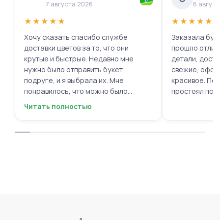
7 августа 2026
6 авгус
★
★
★
★
★
★
★
★
★
★
Хочу сказать спасибо службе
Заказала буке
доставки цветов за то, что они
прошло отлич
крутые и быстрые. Недавно мне
детали, доста
нужно было отправить букет
свежие, офор
подруге, и я выбрала их. Мне
красивое. Под
понравилось, что можно было
простоял поч
выбрать цветы и оформить заказ
заботу!
Читать полностью
онлайн, не вставая с дивана. Курьер
привез букет ровно в назначенное
время, и цветы были свежие и
красивые. Уверен, что многие оценят
такую классную услугу. Важно,
когда цветы доставляют на высшем
уровне, ведь букет может быть не
только сюрпризом, но и способом
показать свои чувства. Рекомендую
эту службу всем, кто любит качество