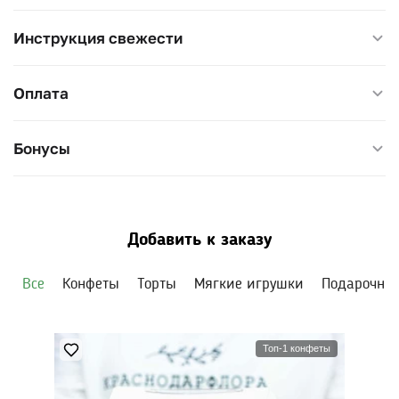
Размер 50×50 см, высота 70 см.
Инструкция свежести
Оплата
Бонусы
Добавить к заказу
Все
Конфеты
Торты
Мягкие игрушки
Подарочны
Топ-1 конфеты