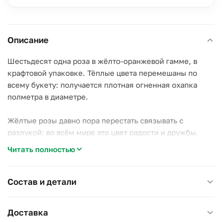
Описание
Шестьдесят одна роза в жёлто-оранжевой гамме, в
крафтовой упаковке. Тёплые цвета перемешаны по
всему букету: получается плотная огненная охапка
полметра в диаметре.
Жёлтые розы давно пора перестать связывать с
разлукой: во всём мире это цвет радости и дружбы.
Такой букет дарят на день рождения подруге, маме,
Читать полностью
коллеге, и он честно делает своё дело — поднимает
настроение всем вокруг.
Состав и детали
Стебель 70 см, розы российские, свежей срезки.
Меняйте воду раз в два дня и подрезайте стебли.
Доставка