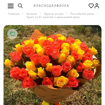
Главная
Каталог
Букеты из роз
Российские розы
Букет из 61 желтой и оранжевой розы