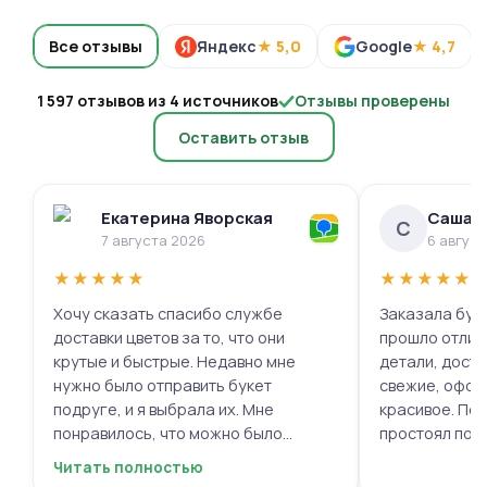
Все отзывы
Яндекс
★ 5,0
Google
★ 4,7
1 597 отзывов из 4 источников
Отзывы проверены
Оставить отзыв
Екатерина Яворская
Саша 
С
7 августа 2026
6 авгус
★
★
★
★
★
★
★
★
★
★
Хочу сказать спасибо службе
Заказала буке
доставки цветов за то, что они
прошло отлич
крутые и быстрые. Недавно мне
детали, доста
нужно было отправить букет
свежие, офор
подруге, и я выбрала их. Мне
красивое. Под
понравилось, что можно было
простоял поч
выбрать цветы и оформить заказ
заботу!
Читать полностью
онлайн, не вставая с дивана. Курьер