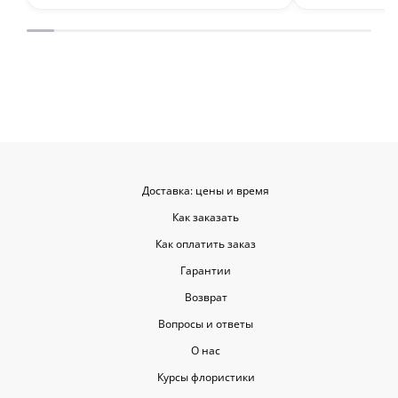
привез букет ровно в назначенное
время, и цветы были свежие и
красивые. Уверен, что многие оценят
такую классную услугу. Важно,
когда цветы доставляют на высшем
уровне, ведь букет может быть не
только сюрпризом, но и способом
показать свои чувства. Рекомендую
эту службу всем, кто любит качество
и скорость.
Доставка: цены и время
Как заказать
Как оплатить заказ
Гарантии
Возврат
Вопросы и ответы
О нас
Курсы флористики