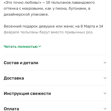
«Это точно любовь!» — 19 тюльпанов лавандового
оттенка с махровыми, как у пиона, бутонами, в
дизайнерской упаковке.
Весенний подарок девушке или жене; на 8 Марта и 14
февраля тюльпаны берут вместо привычных роз.
Тюльпаны пьют много и подрастают в вазе ещё на пару
Читать полностью
сантиметров: доливайте воду каждый день и держите
букет подальше от батарей.
Состав и детали
Доставка
Инструкция свежести
Оплата