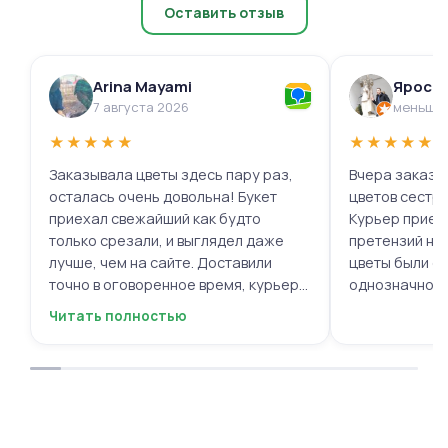
Оставить отзыв
Arina Mayami
Яросл
7 августа 2026
меньше 
★
★
★
★
★
★
★
★
★
★
Заказывала цветы здесь пару раз,
Вчера заказыв
осталась очень довольна! Букет
цветов сестре
приехал свежайший как будто
Курьер приех
только срезали, и выглядел даже
претензий нет.
лучше, чем на сайте. Доставили
цветы были с
точно в оговоренное время, курьер
однозначно.
вежливый, ещё и открытку с тёплыми
Читать полностью
пожеланиями приложили, люблю
места с такими забавными мелочами
приятными. Однозначно буду
заказывать ещё, могу всем
советовать.